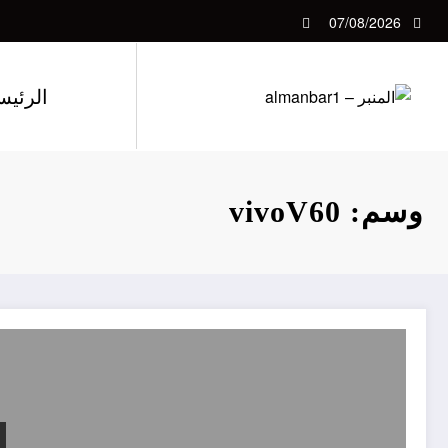
لتجاوز
07/08/2026
لى
لمحتوى
الرئيس
وسم: vivoV60