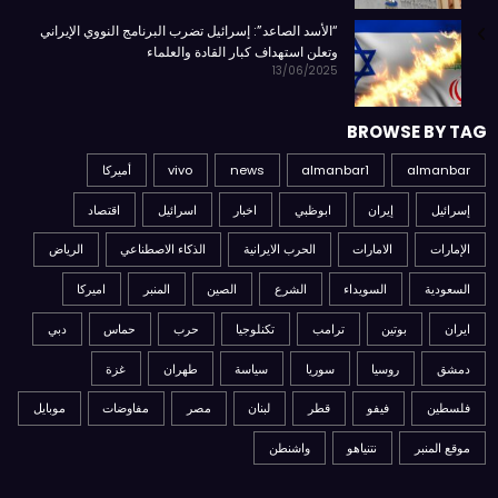
“الأسد الصاعد”: إسرائيل تضرب البرنامج النووي الإيراني
وتعلن استهداف كبار القادة والعلماء
13/06/2025
BROWSE BY TAG
almanbar
almanbar1
news
vivo
أميركا
إسرائيل
إيران
ابوظبي
اخبار
اسرائيل
اقتصاد
الإمارات
الامارات
الحرب الايرانية
الذكاء الاصطناعي
الرياض
السعودية
السويداء
الشرع
الصين
المنبر
اميركا
ايران
بوتين
ترامب
تكنلوجيا
حرب
حماس
دبي
دمشق
روسيا
سوريا
سياسة
طهران
غزة
فلسطين
فيفو
قطر
لبنان
مصر
مفاوضات
موبايل
موقع المنبر
نتنياهو
واشنطن