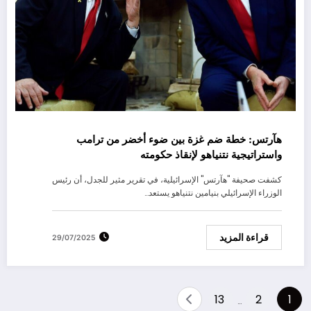
هآرتس: خطة ضم غزة بين ضوء أخضر من ترامب
واستراتيجية نتنياهو لإنقاذ حكومته
كشفت صحيفة "هآرتس" الإسرائيلية، في تقرير مثير للجدل، أن رئيس
الوزراء الإسرائيلي بنيامين نتنياهو يستعد…
قراءة المزيد
29/07/2025
Posts
13
2
1
…