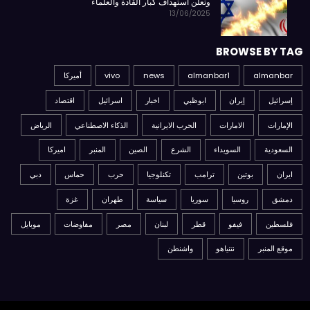
وتعلن استهداف كبار القادة والعلماء
13/06/2025
BROWSE BY TAG
almanbar
almanbar1
news
vivo
أميركا
إسرائيل
إيران
ابوظبي
اخبار
اسرائيل
اقتصاد
الإمارات
الامارات
الحرب الايرانية
الذكاء الاصطناعي
الرياض
السعودية
السويداء
الشرع
الصين
المنبر
اميركا
ايران
بوتين
ترامب
تكنلوجيا
حرب
حماس
دبي
دمشق
روسيا
سوريا
سياسة
طهران
غزة
فلسطين
فيفو
قطر
لبنان
مصر
مفاوضات
موبايل
موقع المنبر
نتنياهو
واشنطن