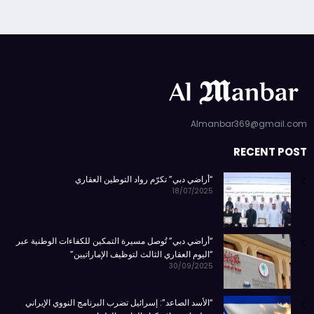
Almanbar369@gmail.com
RECENT POST
“أراضي دبي” تكرّم رواد التوطين العقاري
18/07/2025
“أراضي دبي” تُوصل مسيرة التمكين للكفاءات الوطنية عبر
“اليوم العقاري الثالث لتوظيف الإماراتيين”
30/09/2025
“الأسد الصاعد”: إسرائيل تضرب البرنامج النووي الإيراني