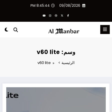
لتجاوز
8:45:44 PM
09/08/2026
لى
لمحتوى
وسم: v60 lite
الرئيسية
v60 lite