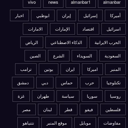
vivo
news
almanbar1
almanbar
أميركا
إسرائيل
إيران
ابوظبي
اخبار
اسرائيل
اقتصاد
الإمارات
الامارات
الحرب الايرانية
الذكاء الاصطناعي
الرياض
السعودية
السويداء
الشرع
الصين
المنبر
اميركا
ايران
بوتين
ترامب
تكنلوجيا
حرب
حماس
دبي
دمشق
روسيا
سوريا
سياسة
طهران
غزة
فلسطين
فيفو
قطر
لبنان
مصر
مفاوضات
موبايل
موقع المنبر
نتنياهو