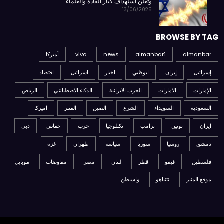
وتعلن استهداف كبار القادة والعلماء
13/06/2025
BROWSE BY TAG
almanbar
almanbar1
news
vivo
أميركا
إسرائيل
إيران
ابوظبي
اخبار
اسرائيل
اقتصاد
الإمارات
الامارات
الحرب الايرانية
الذكاء الاصطناعي
الرياض
السعودية
السويداء
الشرع
الصين
المنبر
اميركا
ايران
بوتين
ترامب
تكنلوجيا
حرب
حماس
دبي
دمشق
روسيا
سوريا
سياسة
طهران
غزة
فلسطين
فيفو
قطر
لبنان
مصر
مفاوضات
موبايل
موقع المنبر
نتنياهو
واشنطن