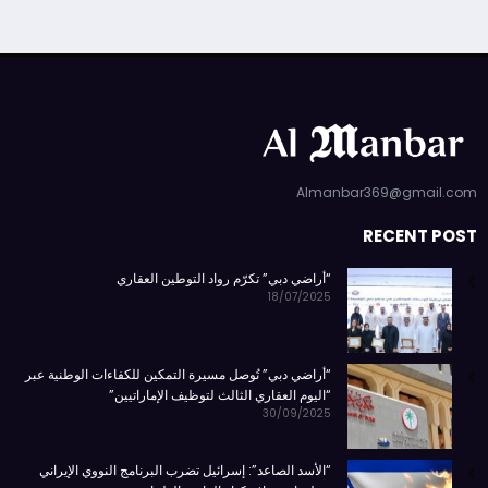
Almanbar369@gmail.com
RECENT POST
“أراضي دبي” تكرّم رواد التوطين العقاري
18/07/2025
“أراضي دبي” تُوصل مسيرة التمكين للكفاءات الوطنية عبر
“اليوم العقاري الثالث لتوظيف الإماراتيين”
30/09/2025
“الأسد الصاعد”: إسرائيل تضرب البرنامج النووي الإيراني