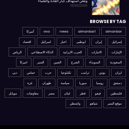
وتعلن استهداف كبار القادة والعلماء
13/06/2025
BROWSE BY TAG
almanbar
almanbar1
news
vivo
أميركا
إسرائيل
إيران
ابوظبي
اخبار
اسرائيل
اقتصاد
الإمارات
الامارات
الحرب الايرانية
الذكاء الاصطناعي
الرياض
السعودية
السويداء
الشرع
الصين
المنبر
اميركا
ايران
بوتين
ترامب
تكنلوجيا
حرب
حماس
دبي
دمشق
روسيا
سوريا
سياسة
طهران
غزة
فلسطين
فيفو
قطر
لبنان
مصر
مفاوضات
موبايل
موقع المنبر
نتنياهو
واشنطن