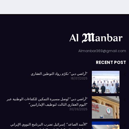
Almanbar369@gmail.com
RECENT POST
“أراضي دبي” تكرّم رواد التوطين العقاري
18/07/2025
“أراضي دبي” تُوصل مسيرة التمكين للكفاءات الوطنية عبر
“اليوم العقاري الثالث لتوظيف الإماراتيين”
30/09/2025
“الأسد الصاعد”: إسرائيل تضرب البرنامج النووي الإيراني