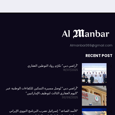
Almanbar369@gmail.com
RECENT POST
“أراضي دبي” تكرّم رواد التوطين العقاري
18/07/2025
“أراضي دبي” تُوصل مسيرة التمكين للكفاءات الوطنية عبر
“اليوم العقاري الثالث لتوظيف الإماراتيين”
30/09/2025
“الأسد الصاعد”: إسرائيل تضرب البرنامج النووي الإيراني