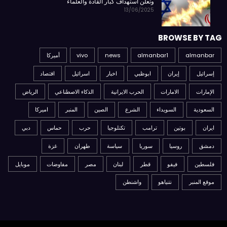
وتعلن استهداف كبار القادة والعلماء
13/06/2025
BROWSE BY TAG
almanbar
almanbar1
news
vivo
أميركا
إسرائيل
إيران
ابوظبي
اخبار
اسرائيل
اقتصاد
الإمارات
الامارات
الحرب الايرانية
الذكاء الاصطناعي
الرياض
السعودية
السويداء
الشرع
الصين
المنبر
اميركا
ايران
بوتين
ترامب
تكنلوجيا
حرب
حماس
دبي
دمشق
روسيا
سوريا
سياسة
طهران
غزة
فلسطين
فيفو
قطر
لبنان
مصر
مفاوضات
موبايل
موقع المنبر
نتنياهو
واشنطن