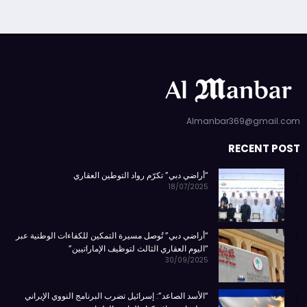
Almanbar369@gmail.com
RECENT POST
“أراضي دبي” تكرّم رواد التوطين العقاري
18/07/2025
“أراضي دبي” تُوصل مسيرة التمكين للكفاءات الوطنية عبر
“اليوم العقاري الثالث لتوظيف الإماراتيين”
30/09/2025
“الأسد الصاعد”: إسرائيل تضرب البرنامج النووي الإيراني