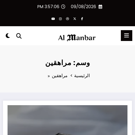
لتجاوز
3:57:06 PM
09/08/2026
لى
لمحتوى
وسم: مراهقين
الرئيسية
مراهقين