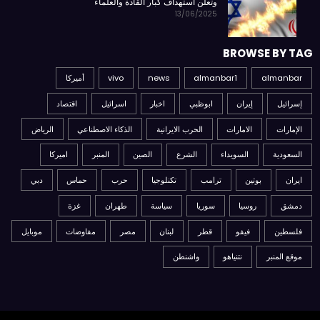
وتعلن استهداف كبار القادة والعلماء
13/06/2025
BROWSE BY TAG
almanbar
almanbar1
news
vivo
أميركا
إسرائيل
إيران
ابوظبي
اخبار
اسرائيل
اقتصاد
الإمارات
الامارات
الحرب الايرانية
الذكاء الاصطناعي
الرياض
السعودية
السويداء
الشرع
الصين
المنبر
اميركا
ايران
بوتين
ترامب
تكنلوجيا
حرب
حماس
دبي
دمشق
روسيا
سوريا
سياسة
طهران
غزة
فلسطين
فيفو
قطر
لبنان
مصر
مفاوضات
موبايل
موقع المنبر
نتنياهو
واشنطن