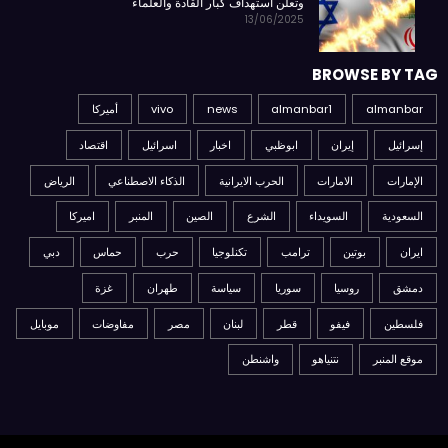
وتعلن استهداف كبار القادة والعلماء
13/06/2025
BROWSE BY TAG
almanbar
almanbar1
news
vivo
أميركا
إسرائيل
إيران
ابوظبي
اخبار
اسرائيل
اقتصاد
الإمارات
الامارات
الحرب الايرانية
الذكاء الاصطناعي
الرياض
السعودية
السويداء
الشرع
الصين
المنبر
اميركا
ايران
بوتين
ترامب
تكنلوجيا
حرب
حماس
دبي
دمشق
روسيا
سوريا
سياسة
طهران
غزة
فلسطين
فيفو
قطر
لبنان
مصر
مفاوضات
موبايل
موقع المنبر
نتنياهو
واشنطن