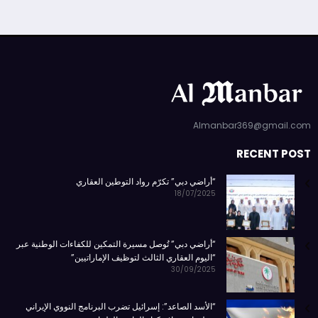
Almanbar369@gmail.com
RECENT POST
“أراضي دبي” تكرّم رواد التوطين العقاري
18/07/2025
“أراضي دبي” تُوصل مسيرة التمكين للكفاءات الوطنية عبر
“اليوم العقاري الثالث لتوظيف الإماراتيين”
30/09/2025
“الأسد الصاعد”: إسرائيل تضرب البرنامج النووي الإيراني