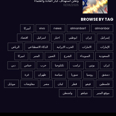
وتعلن استهداف كبار القادة والعلماء
13/06/2025
BROWSE BY TAG
almanbar
almanbar1
news
vivo
أميركا
إسرائيل
إيران
ابوظبي
اخبار
اسرائيل
اقتصاد
الإمارات
الامارات
الحرب الايرانية
الذكاء الاصطناعي
الرياض
السعودية
السويداء
الشرع
الصين
المنبر
اميركا
ايران
بوتين
ترامب
تكنلوجيا
حرب
حماس
دبي
دمشق
روسيا
سوريا
سياسة
طهران
غزة
فلسطين
فيفو
قطر
لبنان
مصر
مفاوضات
موبايل
موقع المنبر
نتنياهو
واشنطن