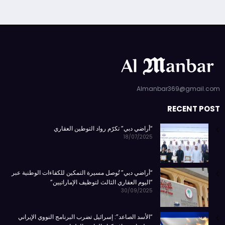
Almanbar369@gmail.com
RECENT POST
“أراضي دبي” تكرّم رواد التوطين العقاري
18/07/2025
“أراضي دبي” تُوصل مسيرة التمكين للكفاءات الوطنية عبر
“اليوم العقاري الثالث لتوظيف الإماراتيين”
30/09/2025
“الأسد الصاعد”: إسرائيل تضرب البرنامج النووي الإيراني