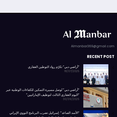
Almanbar369@gmail.com
RECENT POST
“أراضي دبي” تكرّم رواد التوطين العقاري
18/07/2025
“أراضي دبي” تُوصل مسيرة التمكين للكفاءات الوطنية عبر
“اليوم العقاري الثالث لتوظيف الإماراتيين”
30/09/2025
“الأسد الصاعد”: إسرائيل تضرب البرنامج النووي الإيراني