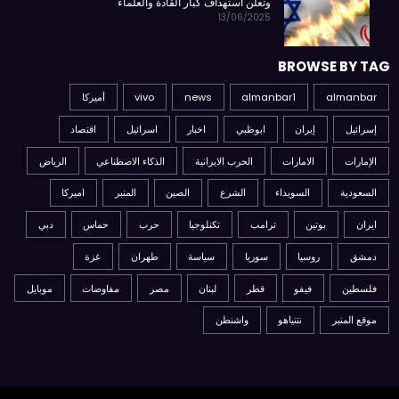
وتعلن استهداف كبار القادة والعلماء
13/06/2025
BROWSE BY TAG
almanbar
almanbar1
news
vivo
أميركا
إسرائيل
إيران
ابوظبي
اخبار
اسرائيل
اقتصاد
الإمارات
الامارات
الحرب الايرانية
الذكاء الاصطناعي
الرياض
السعودية
السويداء
الشرع
الصين
المنبر
اميركا
ايران
بوتين
ترامب
تكنلوجيا
حرب
حماس
دبي
دمشق
روسيا
سوريا
سياسة
طهران
غزة
فلسطين
فيفو
قطر
لبنان
مصر
مفاوضات
موبايل
موقع المنبر
نتنياهو
واشنطن