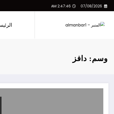
لتجاوز
2:47:47 AM
07/08/2026
لى
لمحتوى
الرئيس
وسم: دافز