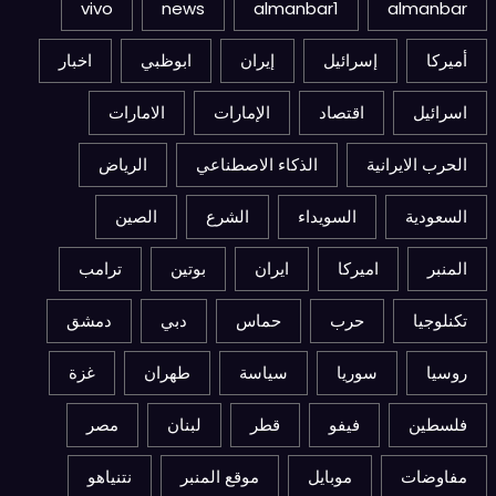
vivo
news
almanbar1
almanbar
أميركا
إسرائيل
إيران
ابوظبي
اخبار
اسرائيل
اقتصاد
الإمارات
الامارات
الحرب الايرانية
الذكاء الاصطناعي
الرياض
السعودية
السويداء
الشرع
الصين
المنبر
اميركا
ايران
بوتين
ترامب
تكنلوجيا
حرب
حماس
دبي
دمشق
روسيا
سوريا
سياسة
طهران
غزة
فلسطين
فيفو
قطر
لبنان
مصر
مفاوضات
موبايل
موقع المنبر
نتنياهو