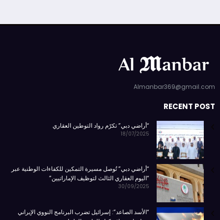
Almanbar369@gmail.com
RECENT POST
“أراضي دبي” تكرّم رواد التوطين العقاري
18/07/2025
“أراضي دبي” تُوصل مسيرة التمكين للكفاءات الوطنية عبر
“اليوم العقاري الثالث لتوظيف الإماراتيين”
30/09/2025
“الأسد الصاعد”: إسرائيل تضرب البرنامج النووي الإيراني