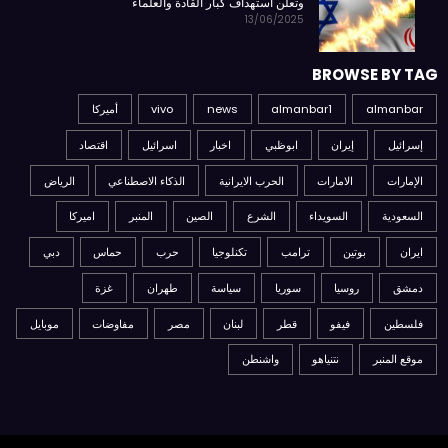
وتعلن استهداف كبار القادة والعلماء
13/06/2025
BROWSE BY TAG
almanbar
almanbar1
news
vivo
أميركا
إسرائيل
إيران
ابوظبي
اخبار
اسرائيل
اقتصاد
الإمارات
الامارات
الحرب الايرانية
الذكاء الاصطناعي
الرياض
السعودية
السويداء
الشرع
الصين
المنبر
اميركا
ايران
بوتين
ترامب
تكنلوجيا
حرب
حماس
دبي
دمشق
روسيا
سوريا
سياسة
طهران
غزة
فلسطين
فيفو
قطر
لبنان
مصر
مفاوضات
موبايل
موقع المنبر
نتنياهو
واشنطن