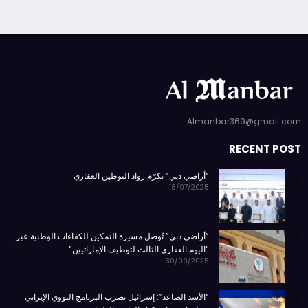
Almanbar369@gmail.com
RECENT POST
“أراضي دبي” تكرّم رواد التوطين العقاري
18/07/2025
“أراضي دبي” تُوصل مسيرة التمكين للكفاءات الوطنية عبر
“اليوم العقاري الثالث لتوظيف الإماراتيين”
30/09/2025
“الأسد الصاعد”: إسرائيل تضرب البرنامج النووي الإيراني