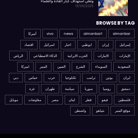
وتعلن استهداف كبار القادة والعلماء
13/06/2025
BROWSE BY TAG
almanbar
almanbar1
news
vivo
أميركا
إسرائيل
إيران
ابوظبي
اخبار
اسرائيل
اقتصاد
الإمارات
الامارات
الحرب الايرانية
الذكاء الاصطناعي
الرياض
السعودية
السويداء
الشرع
الصين
المنبر
اميركا
ايران
بوتين
ترامب
تكنلوجيا
حرب
حماس
دبي
دمشق
روسيا
سوريا
سياسة
طهران
غزة
فلسطين
فيفو
قطر
لبنان
مصر
مفاوضات
موبايل
موقع المنبر
نتنياهو
واشنطن