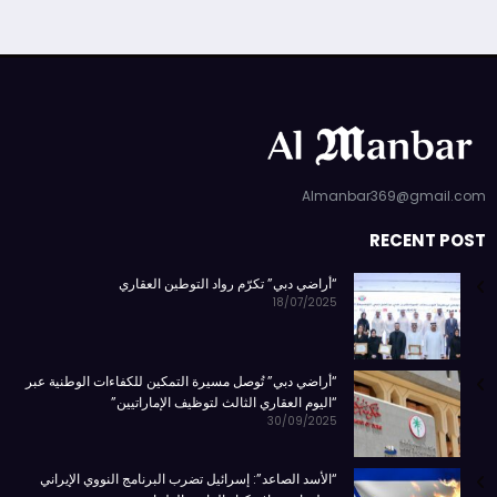
Almanbar369@gmail.com
RECENT POST
“أراضي دبي” تكرّم رواد التوطين العقاري
18/07/2025
“أراضي دبي” تُوصل مسيرة التمكين للكفاءات الوطنية عبر
“اليوم العقاري الثالث لتوظيف الإماراتيين”
30/09/2025
“الأسد الصاعد”: إسرائيل تضرب البرنامج النووي الإيراني