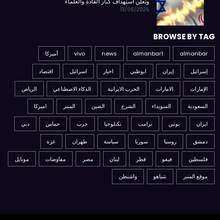
وتعلن استهداف كبار القادة والعلماء
13/06/2025
BROWSE BY TAG
almanbar
almanbar1
news
vivo
أميركا
إسرائيل
إيران
ابوظبي
اخبار
اسرائيل
اقتصاد
الإمارات
الامارات
الحرب الايرانية
الذكاء الاصطناعي
الرياض
السعودية
السويداء
الشرع
الصين
المنبر
اميركا
ايران
بوتين
ترامب
تكنلوجيا
حرب
حماس
دبي
دمشق
روسيا
سوريا
سياسة
طهران
غزة
فلسطين
فيفو
قطر
لبنان
مصر
مفاوضات
موبايل
موقع المنبر
نتنياهو
واشنطن