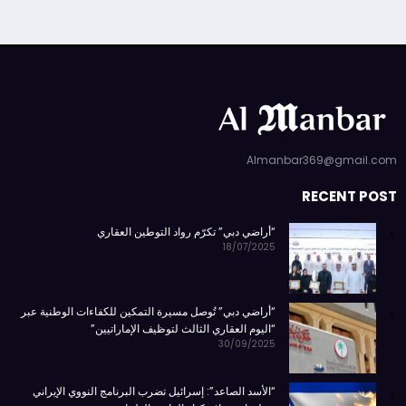
Almanbar369@gmail.com
RECENT POST
“أراضي دبي” تكرّم رواد التوطين العقاري
18/07/2025
“أراضي دبي” تُوصل مسيرة التمكين للكفاءات الوطنية عبر
“اليوم العقاري الثالث لتوظيف الإماراتيين”
30/09/2025
“الأسد الصاعد”: إسرائيل تضرب البرنامج النووي الإيراني