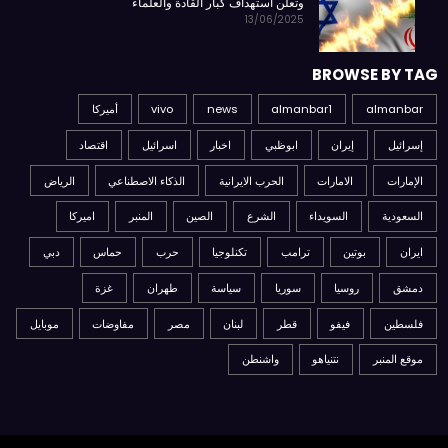
وتعلن استهداف كبار القادة والعلماء
13/06/2025
BROWSE BY TAG
almanbar
almanbar1
news
vivo
أميركا
إسرائيل
إيران
ابوظبي
اخبار
اسرائيل
اقتصاد
الإمارات
الامارات
الحرب الايرانية
الذكاء الاصطناعي
الرياض
السعودية
السويداء
الشرع
الصين
المنبر
اميركا
ايران
بوتين
ترامب
تكنلوجيا
حرب
حماس
دبي
دمشق
روسيا
سوريا
سياسة
طهران
غزة
فلسطين
فيفو
قطر
لبنان
مصر
مفاوضات
موبايل
موقع المنبر
نتنياهو
واشنطن