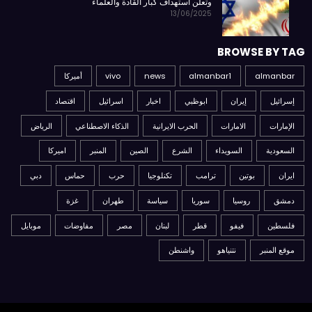
وتعلن استهداف كبار القادة والعلماء
13/06/2025
BROWSE BY TAG
almanbar
almanbar1
news
vivo
أميركا
إسرائيل
إيران
ابوظبي
اخبار
اسرائيل
اقتصاد
الإمارات
الامارات
الحرب الايرانية
الذكاء الاصطناعي
الرياض
السعودية
السويداء
الشرع
الصين
المنبر
اميركا
ايران
بوتين
ترامب
تكنلوجيا
حرب
حماس
دبي
دمشق
روسيا
سوريا
سياسة
طهران
غزة
فلسطين
فيفو
قطر
لبنان
مصر
مفاوضات
موبايل
موقع المنبر
نتنياهو
واشنطن