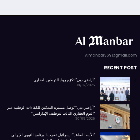
Almanbar369@gmail.com
RECENT POST
“أراضي دبي” تكرّم رواد التوطين العقاري
18/07/2025
“أراضي دبي” تُوصل مسيرة التمكين للكفاءات الوطنية عبر
“اليوم العقاري الثالث لتوظيف الإماراتيين”
30/09/2025
“الأسد الصاعد”: إسرائيل تضرب البرنامج النووي الإيراني