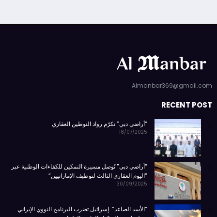
Almanbar369@gmail.com
RECENT POST
“أراضي دبي” تكرّم رواد التوطين العقاري
18/07/2025
“أراضي دبي” تُوصل مسيرة التمكين للكفاءات الوطنية عبر
“اليوم العقاري الثالث لتوظيف الإماراتيين”
30/09/2025
“الأسد الصاعد”: إسرائيل تضرب البرنامج النووي الإيراني