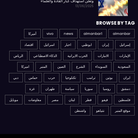
وتعلن استهداف كبار القادة والعلماء
13/06/2025
BROWSE BY TAG
almanbar
almanbar1
news
vivo
أميركا
إسرائيل
إيران
ابوظبي
اخبار
اسرائيل
اقتصاد
الإمارات
الامارات
الحرب الايرانية
الذكاء الاصطناعي
الرياض
السعودية
السويداء
الشرع
الصين
المنبر
اميركا
ايران
بوتين
ترامب
تكنلوجيا
حرب
حماس
دبي
دمشق
روسيا
سوريا
سياسة
طهران
غزة
فلسطين
فيفو
قطر
لبنان
مصر
مفاوضات
موبايل
موقع المنبر
نتنياهو
واشنطن