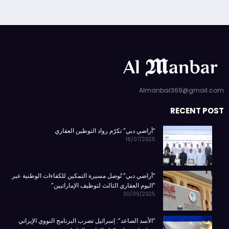
Almanbar369@gmail.com
RECENT POST
“أراضي دبي” تكرّم رواد التوطين العقاري
18/07/2025
“أراضي دبي” تُوصل مسيرة التمكين للكفاءات الوطنية عبر
“اليوم العقاري الثالث لتوظيف الإماراتيين”
30/09/2025
“الأسد الصاعد”: إسرائيل تضرب البرنامج النووي الإيراني