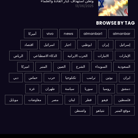
وتعلن استهداف كبار القادة والعلماء
13/06/2025
BROWSE BY TAG
almanbar
almanbar1
news
vivo
أميركا
إسرائيل
إيران
ابوظبي
اخبار
اسرائيل
اقتصاد
الإمارات
الامارات
الحرب الايرانية
الذكاء الاصطناعي
الرياض
السعودية
السويداء
الشرع
الصين
المنبر
اميركا
ايران
بوتين
ترامب
تكنلوجيا
حرب
حماس
دبي
دمشق
روسيا
سوريا
سياسة
طهران
غزة
فلسطين
فيفو
قطر
لبنان
مصر
مفاوضات
موبايل
موقع المنبر
نتنياهو
واشنطن