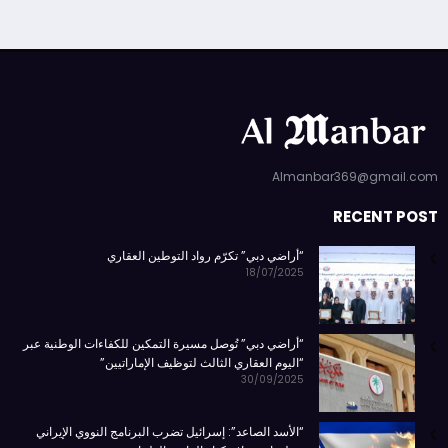
Almanbar369@gmail.com
RECENT POST
“أراضي دبي” تكرّم رواد التوطين العقاري
18/07/2025
“أراضي دبي” تُوصل مسيرة التمكين للكفاءات الوطنية عبر
“اليوم العقاري الثالث لتوظيف الإماراتيين”
30/09/2025
“الأسد الصاعد”: إسرائيل تضرب البرنامج النووي الإيراني