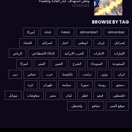
وتعلن استهداف كبار القادة والعلماء
13/06/2025
BROWSE BY TAG
almanbar
almanbar1
news
vivo
أميركا
إسرائيل
إيران
ابوظبي
اخبار
اسرائيل
اقتصاد
الإمارات
الامارات
الحرب الايرانية
الذكاء الاصطناعي
الرياض
السعودية
السويداء
الشرع
الصين
المنبر
اميركا
ايران
بوتين
ترامب
تكنلوجيا
حرب
حماس
دبي
دمشق
روسيا
سوريا
سياسة
طهران
غزة
فلسطين
فيفو
قطر
لبنان
مصر
مفاوضات
موبايل
موقع المنبر
نتنياهو
واشنطن