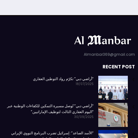
Almanbar369@gmail.com
RECENT POST
“أراضي دبي” تكرّم رواد التوطين العقاري
18/07/2025
“أراضي دبي” تُوصل مسيرة التمكين للكفاءات الوطنية عبر
“اليوم العقاري الثالث لتوظيف الإماراتيين”
30/09/2025
“الأسد الصاعد”: إسرائيل تضرب البرنامج النووي الإيراني