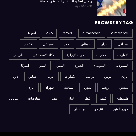
وتعلن استهداف كبار القادة والعلماء
13/06/2025
BROWSE BY TAG
almanbar
almanbar1
news
vivo
أميركا
إسرائيل
إيران
ابوظبي
اخبار
اسرائيل
اقتصاد
الإمارات
الامارات
الحرب الايرانية
الذكاء الاصطناعي
الرياض
السعودية
السويداء
الشرع
الصين
المنبر
اميركا
ايران
بوتين
ترامب
تكنلوجيا
حرب
حماس
دبي
دمشق
روسيا
سوريا
سياسة
طهران
غزة
فلسطين
فيفو
قطر
لبنان
مصر
مفاوضات
موبايل
موقع المنبر
نتنياهو
واشنطن