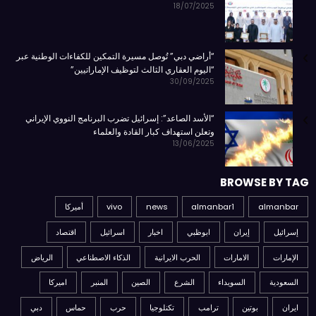
18/07/2025
“أراضي دبي” تُوصل مسيرة التمكين للكفاءات الوطنية عبر
“اليوم العقاري الثالث لتوظيف الإماراتيين”
30/09/2025
“الأسد الصاعد”: إسرائيل تضرب البرنامج النووي الإيراني
وتعلن استهداف كبار القادة والعلماء
13/06/2025
BROWSE BY TAG
almanbar
almanbar1
news
vivo
أميركا
إسرائيل
إيران
ابوظبي
اخبار
اسرائيل
اقتصاد
الإمارات
الامارات
الحرب الايرانية
الذكاء الاصطناعي
الرياض
السعودية
السويداء
الشرع
الصين
المنبر
اميركا
ايران
بوتين
ترامب
تكنلوجيا
حرب
حماس
دبي