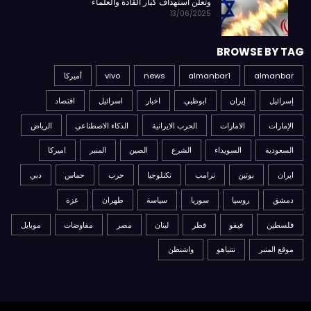
وتعلن استهداف كبار القادة والعلماء
13/06/2025
BROWSE BY TAG
almanbar
almanbar1
news
vivo
أميركا
إسرائيل
إيران
ابوظبي
اخبار
اسرائيل
اقتصاد
الإمارات
الامارات
الحرب الايرانية
الذكاء الاصطناعي
الرياض
السعودية
السويداء
الشرع
الصين
المنبر
اميركا
ايران
بوتين
ترامب
تكنلوجيا
حرب
حماس
دبي
دمشق
روسيا
سوريا
سياسة
طهران
غزة
فلسطين
فيفو
قطر
لبنان
مصر
مفاوضات
موبايل
موقع المنبر
نتنياهو
واشنطن