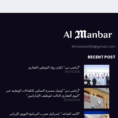
Almanbar369@gmail.com
RECENT POST
“أراضي دبي” تكرّم رواد التوطين العقاري
18/07/2025
“أراضي دبي” تُوصل مسيرة التمكين للكفاءات الوطنية عبر
“اليوم العقاري الثالث لتوظيف الإماراتيين”
30/09/2025
“الأسد الصاعد”: إسرائيل تضرب البرنامج النووي الإيراني