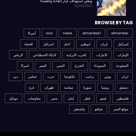
وتعلن استهداف كبار القادة والعلماء
13/06/2025
BROWSE BY TAG
almanbar
almanbar1
news
vivo
أميركا
إسرائيل
إيران
ابوظبي
اخبار
اسرائيل
اقتصاد
الإمارات
الامارات
الحرب الايرانية
الذكاء الاصطناعي
الرياض
السعودية
السويداء
الشرع
الصين
المنبر
اميركا
ايران
بوتين
ترامب
تكنلوجيا
حرب
حماس
دبي
دمشق
روسيا
سوريا
سياسة
طهران
غزة
فلسطين
فيفو
قطر
لبنان
مصر
مفاوضات
موبايل
موقع المنبر
نتنياهو
واشنطن