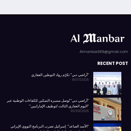
Almanbar369@gmail.com
RECENT POST
“أراضي دبي” تكرّم رواد التوطين العقاري
18/07/2025
“أراضي دبي” تُوصل مسيرة التمكين للكفاءات الوطنية عبر
“اليوم العقاري الثالث لتوظيف الإماراتيين”
30/09/2025
“الأسد الصاعد”: إسرائيل تضرب البرنامج النووي الإيراني