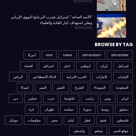
30/09/2025
“الأسد الصاعد”: إسرائيل تضرب البرنامج النووي الإيراني
وتعلن استهداف كبار القادة والعلماء
13/06/2025
BROWSE BY TAG
almanbar
almanbar1
news
vivo
أميركا
إسرائيل
إيران
ابوظبي
اخبار
اسرائيل
اقتصاد
الإمارات
الامارات
الحرب الايرانية
الذكاء الاصطناعي
الرياض
السعودية
السويداء
الشرع
الصين
المنبر
اميركا
ايران
بوتين
ترامب
تكنلوجيا
حرب
حماس
دبي
دمشق
روسيا
سوريا
سياسة
طهران
غزة
فلسطين
فيفو
قطر
لبنان
مصر
مفاوضات
موبايل
موقع المنبر
نتنياهو
واشنطن