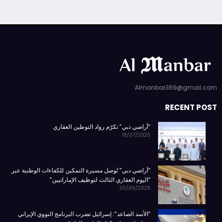
Almanbar369@gmail.com
RECENT POST
“أراضي دبي” تكرّم رواد التوطين العقاري
18/07/2025
“أراضي دبي” تُوصل مسيرة التمكين للكفاءات الوطنية عبر
“اليوم العقاري الثالث لتوظيف الإماراتيين”
30/09/2025
“الأسد الصاعد”: إسرائيل تضرب البرنامج النووي الإيراني