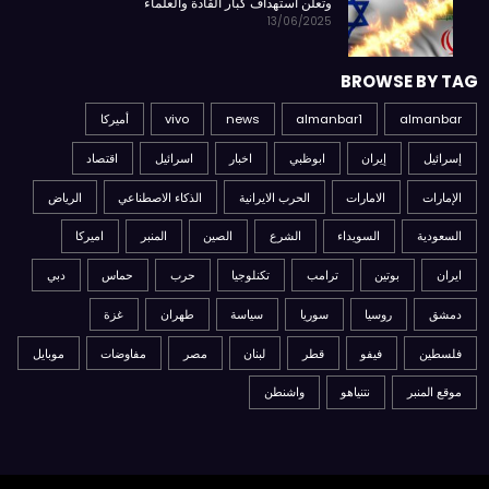
وتعلن استهداف كبار القادة والعلماء
13/06/2025
BROWSE BY TAG
almanbar
almanbar1
news
vivo
أميركا
إسرائيل
إيران
ابوظبي
اخبار
اسرائيل
اقتصاد
الإمارات
الامارات
الحرب الايرانية
الذكاء الاصطناعي
الرياض
السعودية
السويداء
الشرع
الصين
المنبر
اميركا
ايران
بوتين
ترامب
تكنلوجيا
حرب
حماس
دبي
دمشق
روسيا
سوريا
سياسة
طهران
غزة
فلسطين
فيفو
قطر
لبنان
مصر
مفاوضات
موبايل
موقع المنبر
نتنياهو
واشنطن