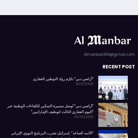
Almanbar369@gmail.com
RECENT POST
“أراضي دبي” تكرّم رواد التوطين العقاري
18/07/2025
“أراضي دبي” تُوصل مسيرة التمكين للكفاءات الوطنية عبر
“اليوم العقاري الثالث لتوظيف الإماراتيين”
30/09/2025
“الأسد الصاعد”: إسرائيل تضرب البرنامج النووي الإيراني