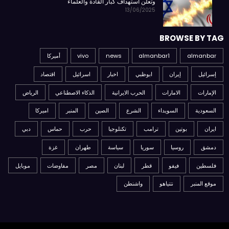
وتعلن استهداف كبار القادة والعلماء
13/06/2025
BROWSE BY TAG
almanbar
almanbar1
news
vivo
أميركا
إسرائيل
إيران
ابوظبي
اخبار
اسرائيل
اقتصاد
الإمارات
الامارات
الحرب الايرانية
الذكاء الاصطناعي
الرياض
السعودية
السويداء
الشرع
الصين
المنبر
اميركا
ايران
بوتين
ترامب
تكنلوجيا
حرب
حماس
دبي
دمشق
روسيا
سوريا
سياسة
طهران
غزة
فلسطين
فيفو
قطر
لبنان
مصر
مفاوضات
موبايل
موقع المنبر
نتنياهو
واشنطن