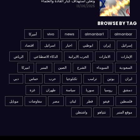
وتعلن استهداف كبار القادة والعلماء
13/06/2025
BROWSE BY TAG
almanbar
almanbar1
news
vivo
أميركا
إسرائيل
إيران
ابوظبي
اخبار
اسرائيل
اقتصاد
الإمارات
الامارات
الحرب الايرانية
الذكاء الاصطناعي
الرياض
السعودية
السويداء
الشرع
الصين
المنبر
اميركا
ايران
بوتين
ترامب
تكنلوجيا
حرب
حماس
دبي
دمشق
روسيا
سوريا
سياسة
طهران
غزة
فلسطين
فيفو
قطر
لبنان
مصر
مفاوضات
موبايل
موقع المنبر
نتنياهو
واشنطن