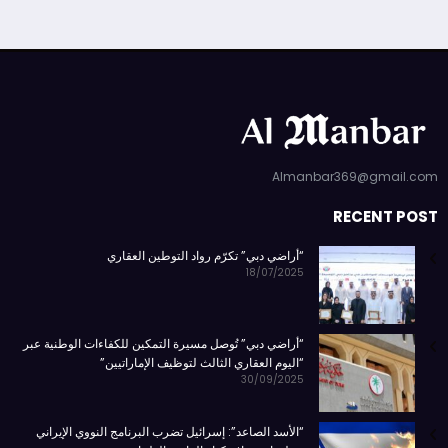
Almanbar369@gmail.com
RECENT POST
“أراضي دبي” تكرّم رواد التوطين العقاري
18/07/2025
“أراضي دبي” تُوصل مسيرة التمكين للكفاءات الوطنية عبر
“اليوم العقاري الثالث لتوظيف الإماراتيين”
30/09/2025
“الأسد الصاعد”: إسرائيل تضرب البرنامج النووي الإيراني