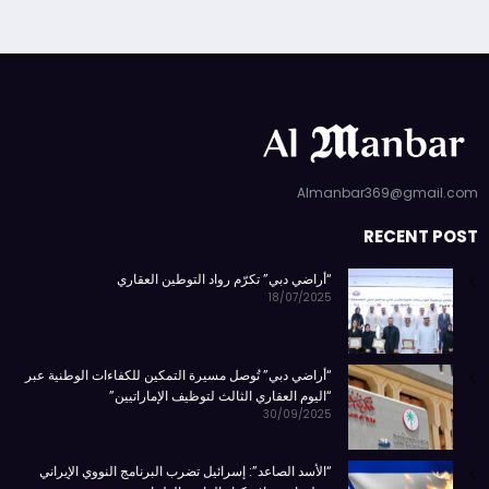
Almanbar369@gmail.com
RECENT POST
“أراضي دبي” تكرّم رواد التوطين العقاري
18/07/2025
“أراضي دبي” تُوصل مسيرة التمكين للكفاءات الوطنية عبر
“اليوم العقاري الثالث لتوظيف الإماراتيين”
30/09/2025
“الأسد الصاعد”: إسرائيل تضرب البرنامج النووي الإيراني