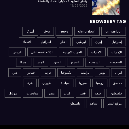
وتعلن استهداف كبار القادة والعلماء
13/06/2025
BROWSE BY TAG
almanbar
almanbar1
news
vivo
أميركا
إسرائيل
إيران
ابوظبي
اخبار
اسرائيل
اقتصاد
الإمارات
الامارات
الحرب الايرانية
الذكاء الاصطناعي
الرياض
السعودية
السويداء
الشرع
الصين
المنبر
اميركا
ايران
بوتين
ترامب
تكنلوجيا
حرب
حماس
دبي
دمشق
روسيا
سوريا
سياسة
طهران
غزة
فلسطين
فيفو
قطر
لبنان
مصر
مفاوضات
موبايل
موقع المنبر
نتنياهو
واشنطن