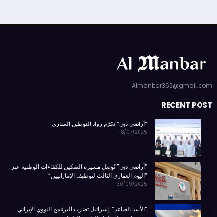
Almanbar369@gmail.com
RECENT POST
“أراضي دبي” تكرّم رواد التوطين العقاري
18/07/2025
“أراضي دبي” تُوصل مسيرة التمكين للكفاءات الوطنية عبر
“اليوم العقاري الثالث لتوظيف الإماراتيين”
30/09/2025
“الأسد الصاعد”: إسرائيل تضرب البرنامج النووي الإيراني