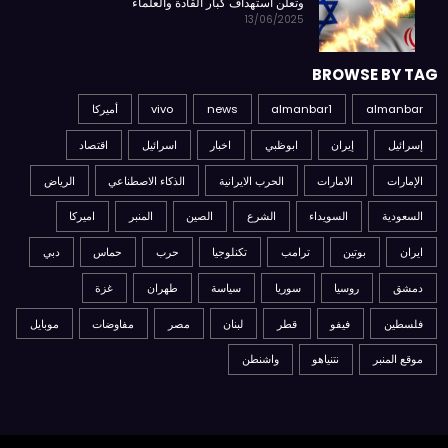
وتعلن استهداف كبار القادة والعلماء
13/06/2025
BROWSE BY TAG
almanbar
almanbar1
news
vivo
أميركا
إسرائيل
إيران
ابوظبي
اخبار
اسرائيل
اقتصاد
الإمارات
الامارات
الحرب الايرانية
الذكاء الاصطناعي
الرياض
السعودية
السويداء
الشرع
الصين
المنبر
اميركا
ايران
بوتين
ترامب
تكنلوجيا
حرب
حماس
دبي
دمشق
روسيا
سوريا
سياسة
طهران
غزة
فلسطين
فيفو
قطر
لبنان
مصر
مفاوضات
موبايل
موقع المنبر
نتنياهو
واشنطن