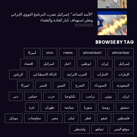
“الأسد الصاعد”: إسرائيل تضرب البرنامج النووي الإيراني
وتعلن استهداف كبار القادة والعلماء
13/06/2025
BROWSE BY TAG
almanbar
almanbar1
news
vivo
أميركا
إسرائيل
إيران
ابوظبي
اخبار
اسرائيل
اقتصاد
الإمارات
الامارات
الحرب الايرانية
الذكاء الاصطناعي
الرياض
السعودية
السويداء
الشرع
الصين
المنبر
اميركا
ايران
بوتين
ترامب
تكنلوجيا
حرب
حماس
دبي
دمشق
روسيا
سوريا
سياسة
طهران
غزة
فلسطين
فيفو
قطر
لبنان
مصر
مفاوضات
موبايل
موقع المنبر
نتنياهو
واشنطن