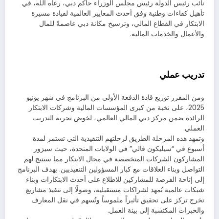
نائب رئيس الدولة رئيس مجلس الوزراء حاكم دبي، رعاه الله، في
تأهيل كفاءات وطنية وفق أحدث المعايير العالمية لقيادة مسيرة
الابتكار في القطاع المالي، وترسيخ مكانة دبي عاصمةً للمال
والأعمال والخدمات المالية.
تدريب عملي
ومن المقرر توزيع قادة الدفعة الأولى من البرنامج في شهر يونيو
2025، على نخبة من كبرى المؤسسات المالية وشركات الابتكار
الرائدة ضمن مركز دبي المالي العالمي، لخوض تجربة التدريب
العملي.
وتمهد هذه المرحلة الطريق لرحلتهم التنفيذية التي تستمر لمدة
أسبوع في “سيليكون فالي” في الولايات المتحدة، حيث سيزور
المشاركون الشركات المتخصصة في مجال الابتكار مما سيتيح لهم
التواصل وبناء العلاقات مع كبار المسؤولين التنفيذيين. يهدف البرنامج
إلى إتاحة الفرصة للمشاركين للاطلاع على أحدث الابتكارات وبناء
شبكات عالمية تُمهد لشراكات مستقبلية، وصولًا إلى تنفيذ مشاريع
تخرج تركز على تحقيق تأثيراً ملموساً وتُسهم في نقل المعارف
والخبرات المكتسبة إلى بيئة العمل.