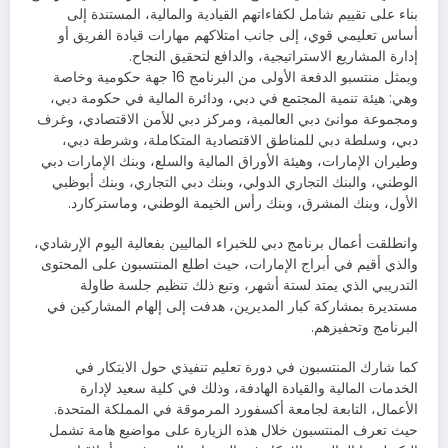
بناء على تقييم شامل لكفاءاتهم القيادية والمالية، المستندة إلى
أساس تعليمي قوي، إلى جانب امتلاكهم مهارات قيادة الفريق أو
إدارة المشاريع الاستراتيجية، والدافع لتحقيق النجاح.
ويمثل منتسبو الدفعة الأولى من البرنامج 16 جهة حكومية وخاصة
وهي: هيئة تنمية المجتمع في دبي، ودائرة المالية في حكومة دبي،
ومجموعة موانئ دبي العالمية، ومركز دبي للأمن الاقتصادي، وغرف
دبي، وسلطة دبي للمناطق الاقتصادية المتكاملة، وشرطة دبي،
وطيران الإمارات، وهيئة الأوراق المالية والسلع، وبنك الإمارات دبي
الوطني، والبنك التجاري الدولي، وبنك دبي التجاري، وبنك أبوظبي
الأول، وبنك المشرق، وبنك رأس الخيمة الوطني، وماستركارد.
وانطلقت أعمال برنامج دبي للخبراء الماليين بفعالية اليوم الإرشادي،
والذي أقيم في أبراج الإمارات، حيث اطلع المنتسبون على المحتوى
التدريبي الذي يمتد لستة أشهر، وتبع ذلك تنظيم جلسة طاولة
مستديرة بمشاركة كبار المديرين، هدفت إلى إلهام المشاركين في
البرنامج وتحفيزهم.
كما شارك المنتسبون في دورة تعليم تنفيذي حول الابتكار في
الخدمات المالية والقيادة الهادفة، وذلك في كلية سعيد لإدارة
الأعمال، التابعة لجامعة أكسفورد المرموقة في المملكة المتحدة.
حيث تعرف المنتسبون خلال هذه الزيارة على مواضيع هامة تشمل