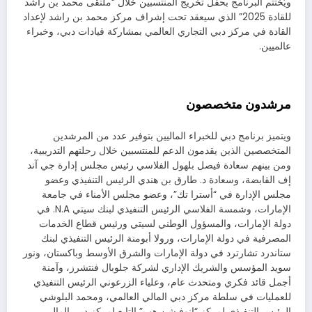
ويُختتم البرنامج بحفل تخريج المنتسبين خلال “ملتقى محمد بن راشد
للقادة 2025” الذي سيعقد تحت إشراف مركز محمد بن راشد لإعداد
القادة في مركز دبي التجاري العالمي بمشاركة قيادات دبي، وخبراء
عالميين.
مرشدون متخصصون
ويتميز برنامج دبي للخبراء الماليين بتوفير عدد من المرشدين
المتخصصين الذين يقدمون الدعم للمنتسبين خلال رحلتهم التدريبية،
ومن بينهم سعادة فيصل بلهول الفلاسي رئيس مجلس إدارة جي آند
إف القابضة، وسعادة د. طارق بن هندي الرئيس التنفيذي وعضو
مجلس الإدارة في “أسترا تك”، وعضو مجلس الأمناء في جامعة
الإمارات، وشمسة الفلاسي الرئيس التنفيذي لبنك سيتي N.A. في
دولة الإمارات، والمسؤول الوطني لسيتي ورئيس قطاع الخدمات
المصرفية في دولة الإمارات، ورولا أبومنة الرئيس التنفيذي لبنك
ستاندرد تشارترد في دولة الإمارات والشرق الأوسط وباكستان، ونور
سويد المؤسس والشريك الإداري لشركة جلوبال فنتشرز، وآمنة
أجمل قائد فكري ومتحدث عام، وعلياء الزرعوني الرئيس التنفيذي
للعمليات في سلطة مركز دبي المالي العالمي، ومحمد البلوشي
الرئيس التنفيذي لمركز “إنوفيشن هب” التابع لمركز دبي المالي