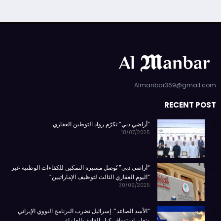
Almanbar369@gmail.com
RECENT POST
“أراضي دبي” تكرّم رواد التوطين العقاري
18/07/2025
“أراضي دبي” تُوصل مسيرة التمكين للكفاءات الوطنية عبر
“اليوم العقاري الثالث لتوظيف الإماراتيين”
30/09/2025
“الأسد الصاعد”: إسرائيل تضرب البرنامج النووي الإيراني
وتعلن استهداف كبار القادة والعلماء