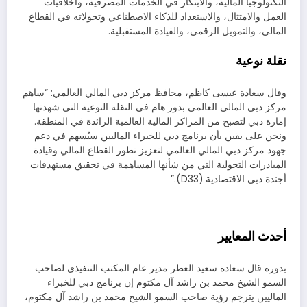
التكنولوجيا المالية، والابتكار في الخدمات المصرفية، وأخلاقيات
العمل والامتثال، والاستعداد للذكاء الاصطناعي وتحولاته في القطاع
المالي، والتمويل الرقمي، والقيادة المستقبلية.
نقلة نوعية
وقال سعادة عيسى كاظم، محافظ مركز دبي المالي العالمي: “ساهم
مركز دبي المالي العالمي بدور هام في النقلة النوعية التي شهدتها
إمارة دبي لتصبح من المراكز المالية العالمية الرائدة في المنطقة.
ونحن على يقين بأن برنامج دبي للخبراء الماليين سيُسهم في دعم
جهود مركز دبي المالي العالمي لتعزيز تطور القطاع المالي وقيادة
المبادرات التحولية التي من شأنها المساهمة في تحقيق مستهدفات
أجندة دبي الاقتصادية (D33).”
أحدث المعايير
بدوره قال سعادة سعيد العطر مدير عام المكتب التنفيذي لصاحب
السمو الشيخ محمد بن راشد آل مكتوم إن برنامج دبي للخبراء
الماليين يترجم رؤية صاحب السمو الشيخ محمد بن راشد آل مكتوم،