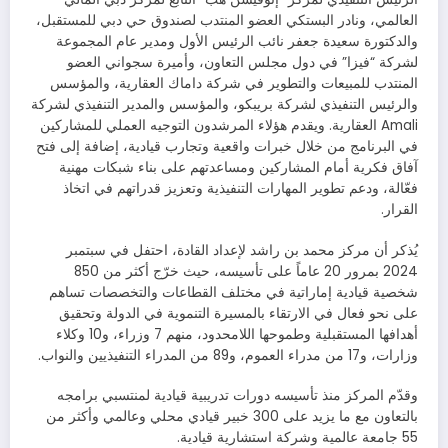
العالمي، ونادر البستكي العضو المنتدب لصندوق حي دبي للمستقبل،
والدكتورة سعيدة جعفر نائب الرئيس الأول ومدير عام المجموعة
لشركة “فيزا” في دول مجلس التعاون، وأميرة سجواني العضو
المنتدب للمبيعات والتطوير في شركة داماك العقارية، والمؤسس
والرئيس التنفيذي لشركة بريبكو، والمؤسس والمدير التنفيذي لشركة
Amali العقارية. ويقدم هؤلاء المرشدون التوجيه العملي للمشاركين
في البرنامج من خلال خبرات واقعية وتجارب قيادية، إضافة إلى فتح
آفاق فكرية أمام المشاركين ومساعدتهم على بناء شبكات مهنية
فعّالة، ودعم تطوير المهارات التنفيذية وتعزيز قدراتهم في اتخاذ
القرار.
يُذكر أن مركز محمد بن راشد لإعداد القادة، احتفل في سبتمبر
2024 بمرور 20 عاماً على تأسيسه، حيث خرّج أكثر من 850
شخصية قيادية إماراتية في مختلف القطاعات والتخصصات تساهم
على نحو فعال في الارتقاء بالمسيرة التنموية في الدولة وتحقيق
أهدافها المستقبلية وطموحها اللامحدود، منهم 7 وزراء، و10 وكلاء
وزارات، و17 من مدراء العموم، و89 من المدراء التنفيذيين والنواب.
وقدّم المركز منذ تأسيسه دورات تدريبية قيادية لمنتسبي برامجه
بالتعاون مع ما يزيد على 300 خبير قيادي محلي وعالمي وأكثر من
55 جامعة عالمية وشركة استشارية قيادية.