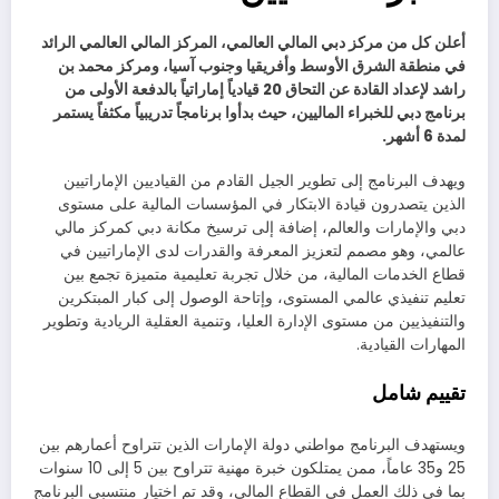
أعلن كل من مركز دبي المالي العالمي، المركز المالي العالمي الرائد
في منطقة الشرق الأوسط وأفريقيا وجنوب آسيا، ومركز محمد بن
راشد لإعداد القادة عن التحاق 20 قيادياً إماراتياً بالدفعة الأولى من
برنامج دبي للخبراء الماليين، حيث بدأوا برنامجاً تدريبياً مكثفاً يستمر
لمدة 6 أشهر.
ويهدف البرنامج إلى تطوير الجيل القادم من القياديين الإماراتيين
الذين يتصدرون قيادة الابتكار في المؤسسات المالية على مستوى
دبي والإمارات والعالم، إضافة إلى ترسيخ مكانة دبي كمركز مالي
عالمي، وهو مصمم لتعزيز المعرفة والقدرات لدى الإماراتيين في
قطاع الخدمات المالية، من خلال تجربة تعليمية متميزة تجمع بين
تعليم تنفيذي عالمي المستوى، وإتاحة الوصول إلى كبار المبتكرين
والتنفيذيين من مستوى الإدارة العليا، وتنمية العقلية الريادية وتطوير
المهارات القيادية.
تقييم شامل
ويستهدف البرنامج مواطني دولة الإمارات الذين تتراوح أعمارهم بين
25 و35 عاماً، ممن يمتلكون خبرة مهنية تتراوح بين 5 إلى 10 سنوات
بما في ذلك العمل في القطاع المالي، وقد تم اختيار منتسبي البرنامج