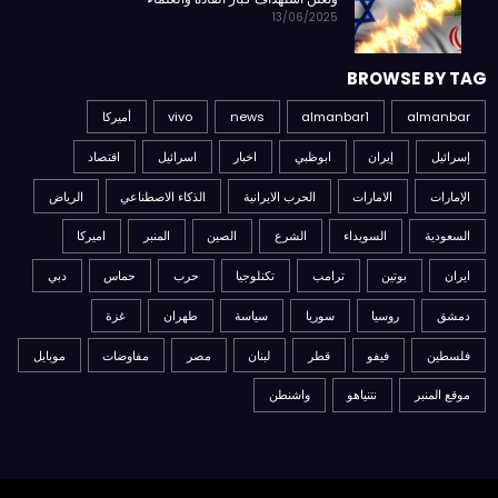
13/06/2025
BROWSE BY TAG
almanbar
almanbar1
news
vivo
أميركا
إسرائيل
إيران
ابوظبي
اخبار
اسرائيل
اقتصاد
الإمارات
الامارات
الحرب الايرانية
الذكاء الاصطناعي
الرياض
السعودية
السويداء
الشرع
الصين
المنبر
اميركا
ايران
بوتين
ترامب
تكنلوجيا
حرب
حماس
دبي
دمشق
روسيا
سوريا
سياسة
طهران
غزة
فلسطين
فيفو
قطر
لبنان
مصر
مفاوضات
موبايل
موقع المنبر
نتنياهو
واشنطن