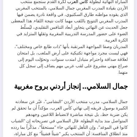
المباراة النهائية لبطولة
كأس العرب
لكرة القدم ستجمع منتخب
الأردن بقيادة المدرب المغربي جمال السلامي، بالمنتخب المغربي
الذي يقوده مواطنه طارق السكتيوي، في واقعة نادرة يضمن فيها
المدرب المغربي التتويج باللقب مهما كانت نتيجة اللقاء. هذا المعطى
جعل الحديث عن النهائي يتجاوز أبعاد التنافس التقليدي، ليُسلّط
الضوء على حضور المدرسة التدريبية المغربية وثقلها المتزايد في
الكرة العربية.
المدربان وصفا المواجهة المرتقبة بأنها “ذات طابع خاص ومختلف”،
فهي ليست مجرد مواجهة تكتيكية على أرض الملعب، بل امتحان
لعلاقة صداقة واحترام متبادل امتدت سنوات، وتحوّلت اليوم إلى
صراع مهني مشروع على لقب عربي مهم يضاف إلى سجل كل
منهما.
جمال السلامي.. إنجاز أردني بروح مغربية
جمال السلامي، مدرب منتخب الأردن “النشامى”، عبّر عن سعادته
الكبيرة بوصول فريقه إلى نهائي كأس العرب، مؤكداً أن ما تحقق لم
يكن ضربة حظ، بل نتيجة مباشرة لانضباط اللاعبين وجهدهم
المتواصل منذ بداية البطولة. قال السلامي في تصريحاته إن “الشباب
كانوا في الموعد”، وإن التأهل للنهائي جاء “مستحقاً”، مذكّراً بما ردده
منذ انطلاق المنافسة: أن المنتخب يكبر “شيئاً فشيئاً” مع كل مباراة،