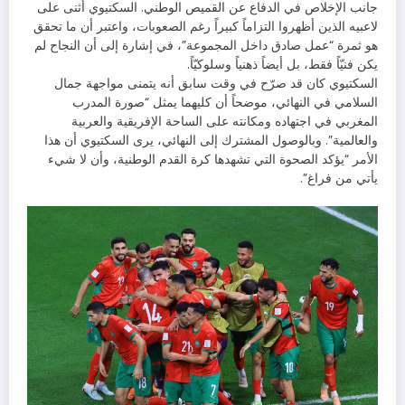
جانب الإخلاص في الدفاع عن القميص الوطني. السكتيوي أثنى على
لاعبيه الذين أظهروا التزاماً كبيراً رغم الصعوبات، واعتبر أن ما تحقق
هو ثمرة “عمل صادق داخل المجموعة”، في إشارة إلى أن النجاح لم
يكن فنيّاً فقط، بل أيضاً ذهنياً وسلوكيّاً.
السكتيوي كان قد صرّح في وقت سابق أنه يتمنى مواجهة جمال
السلامي في النهائي، موضحاً أن كليهما يمثل “صورة المدرب
المغربي في اجتهاده ومكانته على الساحة الإفريقية والعربية
والعالمية”. وبالوصول المشترك إلى النهائي، يرى السكتيوي أن هذا
الأمر “يؤكد الصحوة التي تشهدها كرة القدم الوطنية، وأن لا شيء
يأتي من فراغ”.