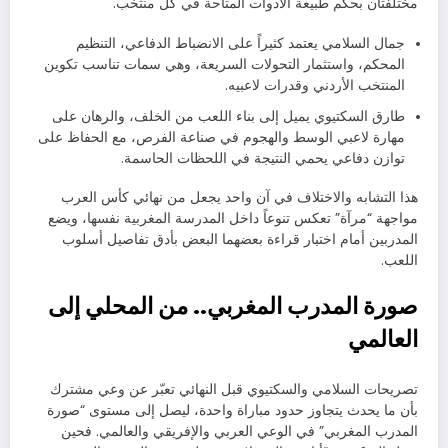
مختلفتان بحكم طبيعة الأدوات المتاحة في كل منتخب.
جمال السلامي يعتمد كثيراً على الانضباط الدفاعي، التنظيم
المحكم، واستثمار التحولات السريعة، وهي سمات تناسب تكوين
المنتخب الأردني وقدرات لاعبيه.
طارق السكتيوي يميل إلى بناء اللعب من الخلف، والرهان على
مهارة لاعبي الوسط والهجوم في صناعة الفرص، مع الحفاظ على
توازن دفاعي يحمي النتيجة في اللحظات الحاسمة.
هذا التشابه والاختلاف في آن واحد يجعل من نهائي كأس العرب
مواجهة “مرآة” تعكس تنوعاً داخل المدرسة المغربية نفسها، ويضع
المدربين أمام اختبار قراءة بعضهما البعض بأدق تفاصيل أسلوب
اللعب.
صورة المدرب المغربي.. من المحلي إلى
العالمي
تصريحات السلامي والسكتيوي قبل النهائي تعبّر عن وعي مشترك
بأن ما يحدث يتجاوز حدود مباراة واحدة، ليصل إلى مستوى “صورة
المدرب المغربي” في الوعي العربي والإفريقي والعالمي. فحين