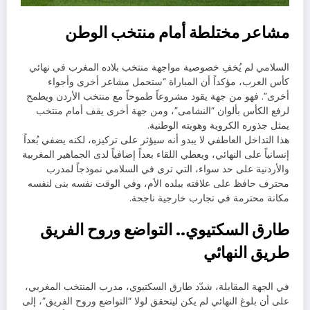
مشاعر مختلطة أمام منتخب الوطن
السلامي لم يُخفِ خصوصية مواجهة منتخب بلاده المغرب في نهائي
كأس العرب، مؤكداً أن المباراة “ستحمل مشاعر أخرى وأجواء
أخرى”. فهو من جهة يقود مشروعاً طموحاً مع منتخب الأردن ويطمح
لرفع الكأس بألوان “النشامى”، ومن جهة أخرى يقف أمام منتخب
يمثل جذوره الكروية وهويته الوطنية.
هذا التداخل العاطفي لا يبدو أنه سيؤثر على تركيزه، لكنه يضفي بُعداً
إنسانياً على النهائي، ويعطي اللقاء بعداً إضافياً لدى الجماهير المغربية
والأردنية على حد سواء، التي ترى في السلامي نموذجاً لمدرب
محترف حافظ على علاقته ببلده الأم، وفي الوقت نفسه بنى لنفسه
مكانة محترمة في تجارب خارجية ناجحة.
طارق السكتيوي.. التواضع وروح الفريق
طريق النهائي
في الجهة المقابلة، شدّد طارق السكتيوي، مدرب المنتخب المغربي،
على أن بلوغ النهائي لم يكن ليتحقق لولا “التواضع وروح الفريق”، إلى