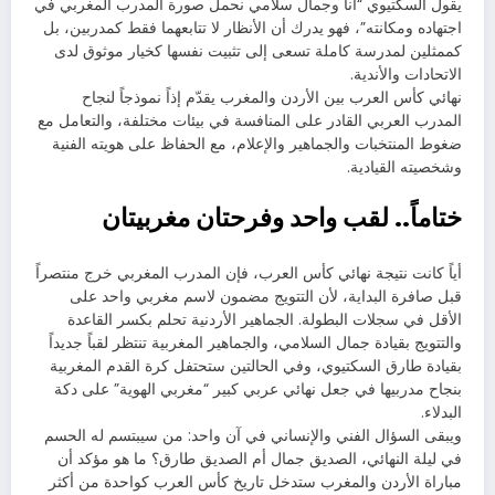
يقول السكتيوي “أنا وجمال سلامي نحمل صورة المدرب المغربي في
اجتهاده ومكانته”، فهو يدرك أن الأنظار لا تتابعهما فقط كمدربين، بل
كممثلين لمدرسة كاملة تسعى إلى تثبيت نفسها كخيار موثوق لدى
الاتحادات والأندية.
نهائي كأس العرب بين الأردن والمغرب يقدّم إذاً نموذجاً لنجاح
المدرب العربي القادر على المنافسة في بيئات مختلفة، والتعامل مع
ضغوط المنتخبات والجماهير والإعلام، مع الحفاظ على هويته الفنية
وشخصيته القيادية.
ختاماً.. لقب واحد وفرحتان مغربيتان
أياً كانت نتيجة نهائي كأس العرب، فإن المدرب المغربي خرج منتصراً
قبل صافرة البداية، لأن التتويج مضمون لاسم مغربي واحد على
الأقل في سجلات البطولة. الجماهير الأردنية تحلم بكسر القاعدة
والتتويج بقيادة جمال السلامي، والجماهير المغربية تنتظر لقباً جديداً
بقيادة طارق السكتيوي، وفي الحالتين ستحتفل كرة القدم المغربية
بنجاح مدربيها في جعل نهائي عربي كبير “مغربي الهوية” على دكة
البدلاء.
ويبقى السؤال الفني والإنساني في آن واحد: من سيبتسم له الحسم
في ليلة النهائي، الصديق جمال أم الصديق طارق؟ ما هو مؤكد أن
مباراة الأردن والمغرب ستدخل تاريخ كأس العرب كواحدة من أكثر