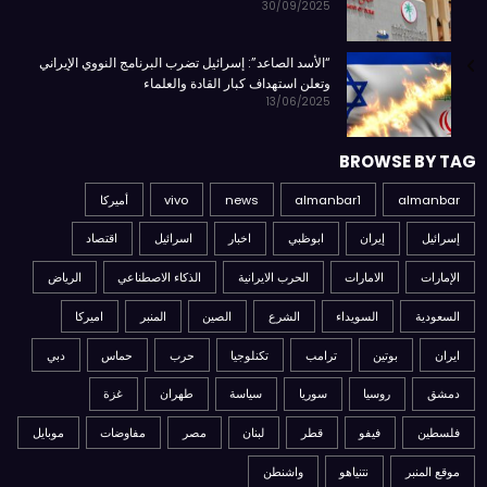
30/09/2025
“الأسد الصاعد”: إسرائيل تضرب البرنامج النووي الإيراني
وتعلن استهداف كبار القادة والعلماء
13/06/2025
BROWSE BY TAG
almanbar
almanbar1
news
vivo
أميركا
إسرائيل
إيران
ابوظبي
اخبار
اسرائيل
اقتصاد
الإمارات
الامارات
الحرب الايرانية
الذكاء الاصطناعي
الرياض
السعودية
السويداء
الشرع
الصين
المنبر
اميركا
ايران
بوتين
ترامب
تكنلوجيا
حرب
حماس
دبي
دمشق
روسيا
سوريا
سياسة
طهران
غزة
فلسطين
فيفو
قطر
لبنان
مصر
مفاوضات
موبايل
موقع المنبر
نتنياهو
واشنطن