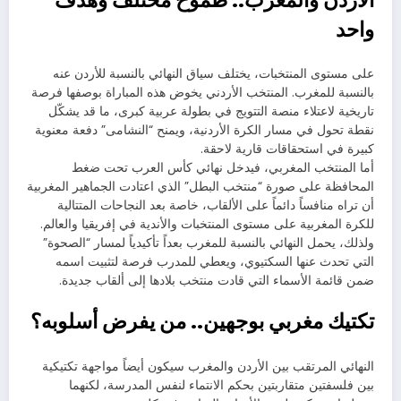
واحد
على مستوى المنتخبات، يختلف سياق النهائي بالنسبة للأردن عنه
بالنسبة للمغرب. المنتخب الأردني يخوض هذه المباراة بوصفها فرصة
تاريخية لاعتلاء منصة التتويج في بطولة عربية كبرى، ما قد يشكّل
نقطة تحول في مسار الكرة الأردنية، ويمنح “النشامى” دفعة معنوية
كبيرة في استحقاقات قارية لاحقة.
أما المنتخب المغربي، فيدخل نهائي كأس العرب تحت ضغط
المحافظة على صورة “منتخب البطل” الذي اعتادت الجماهير المغربية
أن تراه منافساً دائماً على الألقاب، خاصة بعد النجاحات المتتالية
للكرة المغربية على مستوى المنتخبات والأندية في إفريقيا والعالم.
ولذلك، يحمل النهائي بالنسبة للمغرب بعداً تأكيدياً لمسار “الصحوة”
التي تحدث عنها السكتيوي، ويعطي للمدرب فرصة لتثبيت اسمه
ضمن قائمة الأسماء التي قادت منتخب بلادها إلى ألقاب جديدة.
تكتيك مغربي بوجهين.. من يفرض أسلوبه؟
النهائي المرتقب بين الأردن والمغرب سيكون أيضاً مواجهة تكتيكية
بين فلسفتين متقاربتين بحكم الانتماء لنفس المدرسة، لكنهما