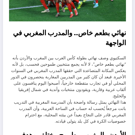
نهائي بطعم خاص.. والمدرب المغربي في
الواجهة
السكتيوي وصف نهائي بطولة كأس العرب بين المغرب والأردن بأنه
“نهائي بطعم خاص”، لا لأنه يجمع منتخبين طموحين فحسب، بل لأنه
يعكس المكانة المتصاعدة التي حققها المدرب المغربي في السنوات
الأخيرة. فبعد أن كان كثير من المدربين المغاربة ينحصرون في الدور
المحلي أو في تجارب متقطعة خارجياً، أصبحوا اليوم ينافسون على
ألقاب عربية وقارية، ويقودون منتخبات وأندية في شمال إفريقيا
والخليج.
هذا النهائي يمثل رسالة واضحة بأن المدرسة المغربية في التدريب
باتت مرجعاً يُحسب له حساب في الساحة العربية، وأن المدرب
المغربي قادر على النجاح بعيداً عن بيئته المحلية، مع احترام
خصوصيات الكرة في كل بلد يتولى قيادته.
الأردن والمغرب.. طموح مختلف وهدف