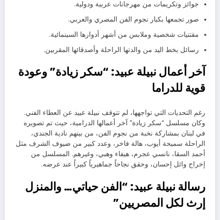
جوائز وتكريمات من مهرجانات عربية ودولية.
صور تجمعها بكبار نجوم الفن المصري والعربي.
مقتنيات شخصية وملابس من أشهر أدوارها السينمائية.
رسائل بخط اليد من والدتها الراحلة وأصدقائها المقربين.
آخر أعمال نبيلة عبيد: “سكر زيادة” وعودة
قوية للدراما
رغم التحديات التي تواجهها، لم تتوقف نبيلة عبيد عن العطاء الفني.
وكان مسلسل “سكر زيادة” آخر أعمالها الدرامية، حيث تم تصويره
في لبنان بمشاركة نخبة من نجوم الفن، من بينهم نادية الجندي،
الراحلة سميحة أيوب، هالة فاخر، وعدد كبير من ضيوف الشرف مثل
أحمد السقا، نانسي عجرم، هيفاء وهبي، وغيرهم. المسلسل من
إخراج وائل إحسان، وحقق نجاحاً جماهيرياً كبيراً عند عرضه.
رسالة نبيلة عبيد: “الفن حياتي… والمنزل
إرث لكل المصريين”