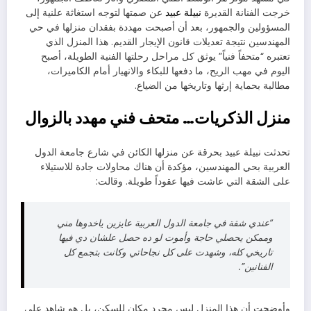
خرجت الفنانة القديرة
نبيلة عبيد
عن صمتها لتوجه استغاثة علنية إلى
المسؤولين والجمهور، بعد أن أصبحت مهددة بفقدان منزلها في حي
المهندسين نتيجة تعديلات قانون الإيجار القديم. هذا المنزل الذي
تعتبره “متحفاً فنياً” يوثق كل مراحل رحلتها الفنية الطويلة، أصبح
اليوم في مهب الريح، ما دفعها للبكاء والانهيار أمام الكاميرات،
مطالبة بحماية إرثها وتاريخها من الضياع.
منزل الذكريات… متحف فني مهدد بالزوال
تحدثت نبيلة عبيد بحرقة عن منزلها الكائن في شارع جامعة الدول
العربية بحي المهندسين، مؤكدة أن هناك محاولات جادة للاستيلاء
على الشقة التي عاشت فيها عقوداً طويلة. وقالت:
“عندي شقة في جامعة الدول العربية عايزين ياخدوها مني
وممكن يحصلي حاجة وأموت لو ده حصل علشان دي فيها
تاريخي كله، وشهدت على كل نجاحاتي وكانت بتجمع كل
الفنانين”.
وأوضحت أن هذا المنزل ليس مجرد مكان للسكن، بل هو شاهد على