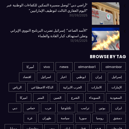
“أراضي دبي” تُوصل مسيرة التمكين للكفاءات الوطنية عبر
“اليوم العقاري الثالث لتوظيف الإماراتيين”
30/09/2025
“الأسد الصاعد”: إسرائيل تضرب البرنامج النووي الإيراني
وتعلن استهداف كبار القادة والعلماء
13/06/2025
BROWSE BY TAG
almanbar
almanbar1
news
vivo
أميركا
إسرائيل
إيران
ابوظبي
اخبار
اسرائيل
اقتصاد
الإمارات
الامارات
الحرب الايرانية
الذكاء الاصطناعي
الرياض
السعودية
السويداء
الشرع
الصين
المنبر
اميركا
ايران
بوتين
ترامب
تكنلوجيا
حرب
حماس
دبي
دمشق
روسيا
سوريا
سياسة
طهران
غزة
فلسطين
فيفو
قطر
لبنان
مصر
مفاوضات
موبايل