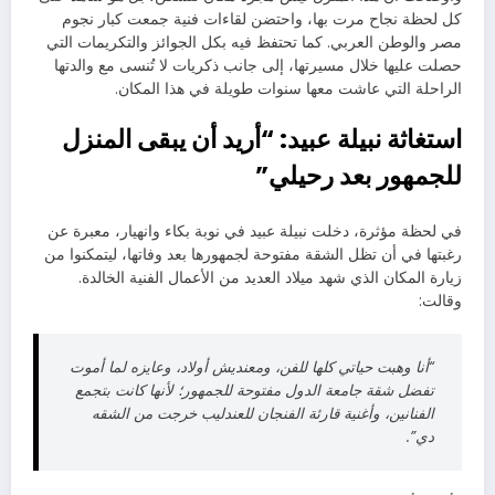
كل لحظة نجاح مرت بها، واحتضن لقاءات فنية جمعت كبار نجوم
مصر والوطن العربي. كما تحتفظ فيه بكل الجوائز والتكريمات التي
حصلت عليها خلال مسيرتها، إلى جانب ذكريات لا تُنسى مع والدتها
الراحلة التي عاشت معها سنوات طويلة في هذا المكان.
استغاثة نبيلة عبيد: “أريد أن يبقى المنزل
للجمهور بعد رحيلي”
في لحظة مؤثرة، دخلت نبيلة عبيد في نوبة بكاء وانهيار، معبرة عن
رغبتها في أن تظل الشقة مفتوحة لجمهورها بعد وفاتها، ليتمكنوا من
زيارة المكان الذي شهد ميلاد العديد من الأعمال الفنية الخالدة.
وقالت:
“أنا وهبت حياتي كلها للفن، ومعنديش أولاد، وعايزه لما أموت
تفضل شقة جامعة الدول مفتوحة للجمهور؛ لأنها كانت بتجمع
الفنانين، وأغنية قارئة الفنجان للعندليب خرجت من الشقه
دي”.