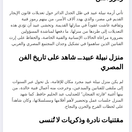
تأتي أزمة نبيلة عبيد في ظل الجدل الدائر حول تعديلات قانون الإيجار
القديم في مصر، والذي يهدد آلاف الأسر، من بينهم رموز فنية
وثقافية عاشت عقوداً في منازلها القديمة. وتخشى عبيد أن تؤدي هذه
التعديلات إلى طردها من منزلها، ما دفعها لمناشدة المسؤولين
بضرورة مراعاة الحالات الإنسانية والفنية الخاصة، والحفاظ على إرث
الفنانين الذين ساهموا في تشكيل وجدان المجتمع المصري والعربي.
منزل نبيلة عبيد… شاهد على تاريخ الفن
المصري
لم يكن منزل نبيلة عبيد مجرد مكان للإقامة، بل تحول عبر السنوات
إلى ملتقى للفنانين والمبدعين، وخرجت منه أعمال فنية خالدة، من
بينها أغنية “قارئة الفنجان” للعندليب عبد الحليم حافظ. كما شهد
المنزل جلسات عمل وتحضير لأهم أفلامها ومسلسلاتها، وكان شاهداً
على لحظات الفرح والحزن والنجاح.
مقتنيات نادرة وذكريات لا تُنسى