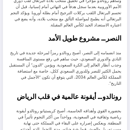
وساهم رونالدو مؤخراً في تحقيق منتخب بلاده البرتغال لقب دوري
الأمم الأوروبية بعدما سجل هدفاً في النهائي أمام إسبانيا، قبل أن
تحسم البرتغال اللقب بركلات الترجيح أمام بطلة أوروبا. ويؤكد النجم
البرتغالي أنه يطمح لمواصلة التألق مع منتخب بلاده، وأنه يضع في
اعتباره الاستعداد الجيد لكأس العالم المقبلة.
النصر… مشروع طويل الأمد
منذ انضمامه إلى النصر، أصبح رونالدو رمزاً لمرحلة جديدة في تاريخ
النادي والدوري السعودي، حيث ساهم في رفع مستوى المنافسة
وجذب أنظار العالم إلى الكرة السعودية. ويؤمن “الدون” أن المستقبل
يحمل الكثير للنصر وللدوري السعودي ككل، خاصة مع استضافة
المملكة لكأس العالم 2034، التي يتوقع أن تكون “الأجمل في
التاريخ”.
رونالدو… أيقونة عالمية في قلب الرياض
بحضوره القوي وأهدافه الحاسمة، أصبح كريستيانو رونالدو أيقونة
رياضية وثقافية في السعودية، وواحداً من أكثر النجوم تأثيراً في
المنطقة. ويعكس إصراره على البقاء في المملكة حتى نهاية
مسيرته، بل والعيش فيها بقية حياته، مدى التحول الذي أحدثته