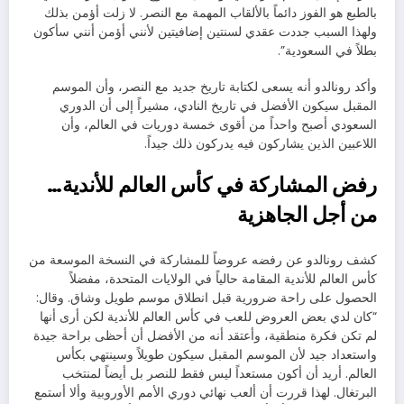
بالطبع هو الفوز دائماً بالألقاب المهمة مع النصر. لا زلت أؤمن بذلك
ولهذا السبب جددت عقدي لسنتين إضافيتين لأنني أؤمن أنني سأكون
بطلاً في السعودية”.
وأكد رونالدو أنه يسعى لكتابة تاريخ جديد مع النصر، وأن الموسم
المقبل سيكون الأفضل في تاريخ النادي، مشيراً إلى أن الدوري
السعودي أصبح واحداً من أقوى خمسة دوريات في العالم، وأن
اللاعبين الذين يشاركون فيه يدركون ذلك جيداً.
رفض المشاركة في كأس العالم للأندية…
من أجل الجاهزية
كشف رونالدو عن رفضه عروضاً للمشاركة في النسخة الموسعة من
كأس العالم للأندية المقامة حالياً في الولايات المتحدة، مفضلاً
الحصول على راحة ضرورية قبل انطلاق موسم طويل وشاق. وقال:
“كان لدي بعض العروض للعب في كأس العالم للأندية لكن أرى أنها
لم تكن فكرة منطقية، وأعتقد أنه من الأفضل أن أحظى براحة جيدة
واستعداد جيد لأن الموسم المقبل سيكون طويلاً وسينتهي بكأس
العالم. أريد أن أكون مستعداً ليس فقط للنصر بل أيضاً لمنتخب
البرتغال. لهذا قررت أن ألعب نهائي دوري الأمم الأوروبية وألا أستمع