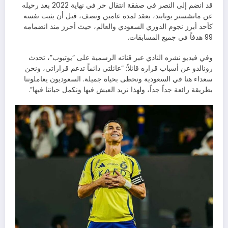
قد انضم إلى النصر في صفقة انتقال حر في نهاية 2022 بعد رحيله
عن مانشستر يونايتد، بعقد لمدة عامين ونصف، قبل أن يثبت نفسه
كأحد أبرز نجوم الدوري السعودي والعالم، حيث أحرز منذ انضمامه
99 هدفاً في جميع المسابقات.
وفي فيديو نشره النادي عبر قناته الرسمية على “يوتيوب”، تحدث
رونالدو عن أسباب قراره قائلاً: “عائلتي دائماً تدعم قراراتي، ونحن
سعداء هنا في السعودية ونحظى بحياة جميلة. السعوديون يعاملوننا
بطريقة رائعة جداً جداً، ولهذا نريد العيش فيها ونكمل حياتنا فيها”.