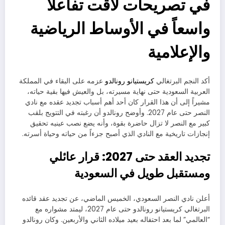
في تصريحات لاقت تفاعلاً
واسعاً في الأوساط الرياضية
والإعلامية
أكد النجم البرتغالي
كريستيانو رونالدو
عزمه على البقاء في المملكة
العربية السعودية حتى نهاية مسيرته، بل والعيش فيها بقية حياته،
مشيراً إلى أن هذا القرار كان أحد أهم أسباب تجديد عقده مع نادي
النصر حتى عام 2027. وأوضح رونالدو أن رغبته في التتويج بلقب
كبير مع النصر لا تزال حاضرة بقوة، وأنه يضع نصب عينيه تحقيق
إنجازات تاريخية مع النادي الذي أصبح جزءاً من حياته وحياة أسرته.
تجديد العقد حتى 2027: قرار عائلي
ومستقبل طويل في السعودية
أعلن نادي النصر السعودي، الخميس الماضي، عن تجديد عقد قائده
البرتغالي كريستيانو رونالدو حتى عام 2027، ليمتد مشواره مع
“العالمي” لما بعد احتفاله بعيد ميلاده الثاني والأربعين. وكان رونالدو