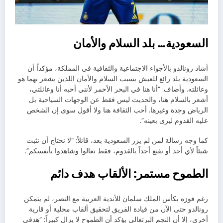
السعودية… بلد السلام والأمان
أشاد رونالدو بالأجواء الاجتماعية والثقافية في المملكة، مؤكداً أن
السعودية بلد رائع للعيش بسبب السلام والأمان اللذين يشعر بهما هو
وعائلته. وأضاف: “أنا هنا في البحر الأحمر لأنني أحبه أنا وعائلتي،
أشعر بالسلام هنا، والحديث ليس فقط عن الوجهات السياحية بل
الرياض وجدة وغيرها. أحب الثقافة هنا ولا أقول سوى إن الشخص
عليه القدوم ليرى بعينه”.
كما وجه رسالة لمن لم يزر السعودية بعد، قائلاً: “لا نحتاج أن نثبت
شيئاً لأي أحد أو نقنع أحداً بالقدوم، فقط تعالوا وشاهدوا بأنفسكم”.
الطموح مستمر: الألقاب هدف دائم
رغم فوزه بكأس الملك سلمان للأندية العربية مع النصر، لم يتمكن
رونالدو حتى الآن من قيادة الفريق لتحقيق ألقاب محلية أو قارية
أخرى، إلا أن النجم البرتغالي يؤكد أن الطموح لا يزال كبيراً: “هدفي