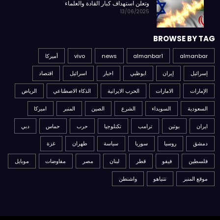
وتعلن استهداف كبار القادة والعلماء
13/06/2025
BROWSE BY TAG
almanbar
almanbar1
news
vivo
أميركا
إسرائيل
إيران
ابوظبي
اخبار
اسرائيل
اقتصاد
الإمارات
الامارات
الحرب الايرانية
الذكاء الاصطناعي
الرياض
السعودية
السويداء
الشرع
الصين
المنبر
اميركا
ايران
بوتين
ترامب
تكنلوجيا
حرب
حماس
دبي
دمشق
روسيا
سوريا
سياسة
طهران
غزة
فلسطين
فيفو
قطر
لبنان
مصر
مفاوضات
موبايل
موقع المنبر
نتنياهو
واشنطن