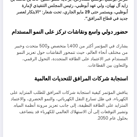
زايد آل نهيان، ولي عهد أبوظبي، رئيس المجلس التنفيذي لإمارة
أبوظبي، ويستمر حتى 29 مايو الجاري، تحت شعار: “الابتكار لعصر
جديد في قطاع المرافق”.
حضور دولي واسع ونقاشات تركز على النمو المستدام
يشارك في المؤتمر أكثر من 1,400 متخصص و500 متحدث وخبير
من مختلف أنحاء العالم، حيث تتمحور النقاشات حول تعزيز النمو
المستدام عبر الاعتماد على الطاقة المتجددة، التحول الرقمي،
والتعاون بين القطاعات.
استجابة شركات المرافق للتحديات العالمية
يناقش المؤتمر كيفية استجابة شركات المرافق للطلب المتزايد على
الكهرباء، في ظل تسارع النقل الكهربائي، والنمو الحضري، والاعتماد
المتزايد على الطاقة النظيفة، إلى جانب تعزيز مرونة أنظمة المياه.
وتشير التوقعات إلى أن الاستهلاك العالمي للكهرباء قد يتضاعف
بحلول عام 2050.