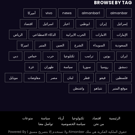
BROWSE BY TAG
almanbar
almanbar1
news
vivo
أميركا
إسرائيل
إيران
ابوظبي
اخبار
اسرائيل
اقتصاد
الإمارات
الامارات
الحرب الايرانية
الذكاء الاصطناعي
الرياض
السعودية
السويداء
الشرع
الصين
المنبر
اميركا
ايران
بوتين
ترامب
تكنلوجيا
حرب
حماس
دبي
دمشق
روسيا
سوريا
سياسة
طهران
غزة
فلسطين
فيفو
قطر
لبنان
مصر
مفاوضات
موبايل
موقع المنبر
نتنياهو
واشنطن
الرئيسية
اقتصاد
تكنولوجيا
أزياء
سياسة
منوعات
من نحن
سياسة الخصوصية
تواصل معنا
حقوق الملكية الفكرية هي ملك Almanbar ولا تستخدم إلا بتصريح مسبق | Powered By