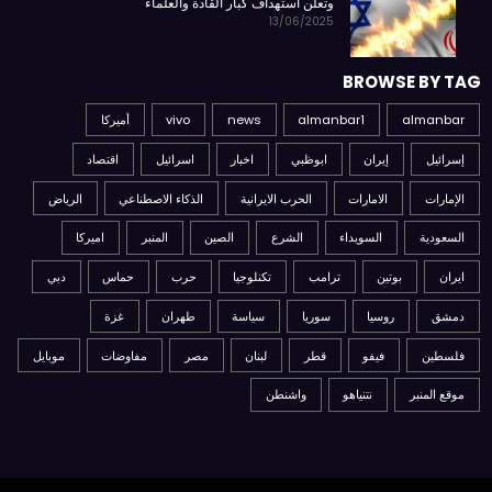
وتعلن استهداف كبار القادة والعلماء
13/06/2025
BROWSE BY TAG
almanbar
almanbar1
news
vivo
أميركا
إسرائيل
إيران
ابوظبي
اخبار
اسرائيل
اقتصاد
الإمارات
الامارات
الحرب الايرانية
الذكاء الاصطناعي
الرياض
السعودية
السويداء
الشرع
الصين
المنبر
اميركا
ايران
بوتين
ترامب
تكنلوجيا
حرب
حماس
دبي
دمشق
روسيا
سوريا
سياسة
طهران
غزة
فلسطين
فيفو
قطر
لبنان
مصر
مفاوضات
موبايل
موقع المنبر
نتنياهو
واشنطن