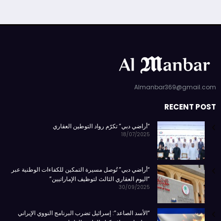
Almanbar369@gmail.com
RECENT POST
“أراضي دبي” تكرّم رواد التوطين العقاري
18/07/2025
“أراضي دبي” تُوصل مسيرة التمكين للكفاءات الوطنية عبر
“اليوم العقاري الثالث لتوظيف الإماراتيين”
30/09/2025
“الأسد الصاعد”: إسرائيل تضرب البرنامج النووي الإيراني