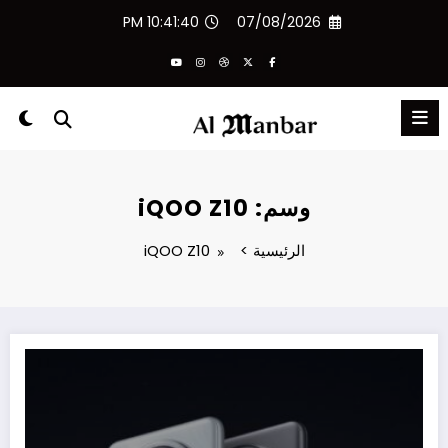
لتجاوز
10:41:40 PM
07/08/2026
لى
لمحتوى
وسم: iQOO Z10
الرئيسية
iQOO Z10