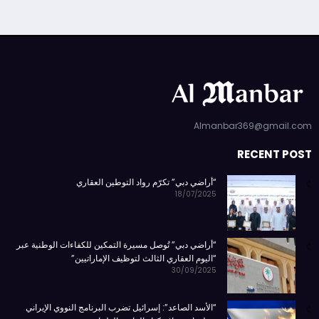
Almanbar369@gmail.com
RECENT POST
“أراضي دبي” تكرّم رواد التوطين العقاري
18/07/2025
“أراضي دبي” تُوصل مسيرة التمكين للكفاءات الوطنية عبر
“اليوم العقاري الثالث لتوظيف الإماراتيين”
30/09/2025
“الأسد الصاعد”: إسرائيل تضرب البرنامج النووي الإيراني