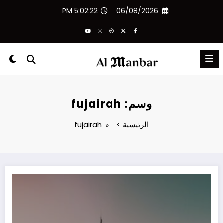
لتجاوز
5:02:22 PM
06/08/2026
لى
لمحتوى
وسم: fujairah
الرئيسية
fujairah