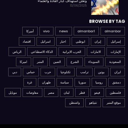
وتعلن استهداف كبار القادة والعلماء
13/06/2025
BROWSE BY TAG
almanbar
almanbar1
news
vivo
أميركا
إسرائيل
إيران
ابوظبي
اخبار
اسرائيل
اقتصاد
الإمارات
الامارات
الحرب الايرانية
الذكاء الاصطناعي
الرياض
السعودية
السويداء
الشرع
الصين
المنبر
اميركا
ايران
بوتين
ترامب
تكنلوجيا
حرب
حماس
دبي
دمشق
روسيا
سوريا
سياسة
طهران
غزة
فلسطين
فيفو
قطر
لبنان
مصر
مفاوضات
موبايل
موقع المنبر
نتنياهو
واشنطن