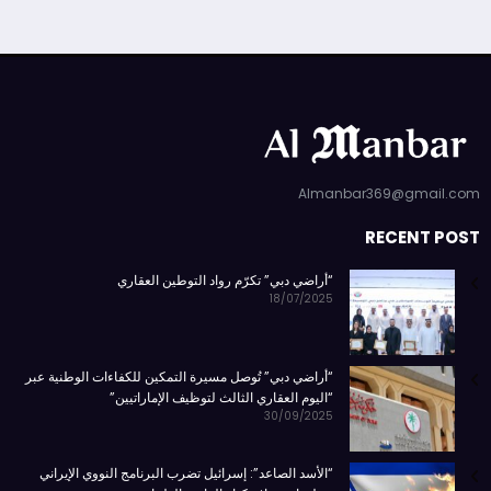
Almanbar369@gmail.com
RECENT POST
“أراضي دبي” تكرّم رواد التوطين العقاري
18/07/2025
“أراضي دبي” تُوصل مسيرة التمكين للكفاءات الوطنية عبر
“اليوم العقاري الثالث لتوظيف الإماراتيين”
30/09/2025
“الأسد الصاعد”: إسرائيل تضرب البرنامج النووي الإيراني