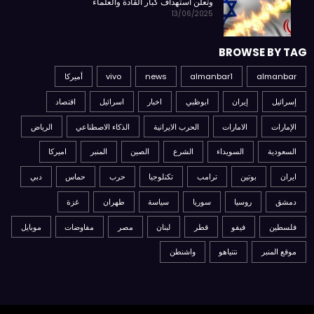
وتعلن استهداف كبار القادة والعلماء
13/06/2025
BROWSE BY TAG
almanbar
almanbar1
news
vivo
أميركا
إسرائيل
إيران
ابوظبي
اخبار
اسرائيل
اقتصاد
الإمارات
الامارات
الحرب الايرانية
الذكاء الاصطناعي
الرياض
السعودية
السويداء
الشرع
الصين
المنبر
اميركا
ايران
بوتين
ترامب
تكنلوجيا
حرب
حماس
دبي
دمشق
روسيا
سوريا
سياسة
طهران
غزة
فلسطين
فيفو
قطر
لبنان
مصر
مفاوضات
موبايل
موقع المنبر
نتنياهو
واشنطن