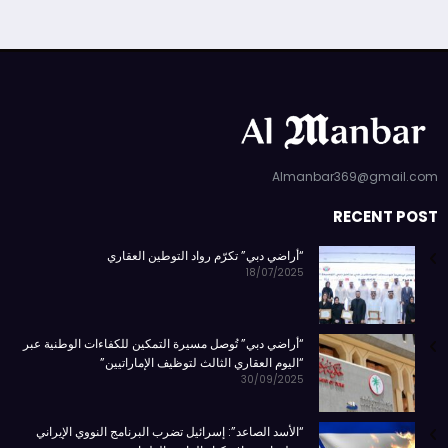
Almanbar369@gmail.com
RECENT POST
“أراضي دبي” تكرّم رواد التوطين العقاري
18/07/2025
“أراضي دبي” تُوصل مسيرة التمكين للكفاءات الوطنية عبر
“اليوم العقاري الثالث لتوظيف الإماراتيين”
30/09/2025
“الأسد الصاعد”: إسرائيل تضرب البرنامج النووي الإيراني