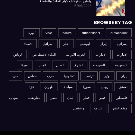
وتعلن استهداف كبار القادة والعلماء
13/06/2025
BROWSE BY TAG
almanbar
almanbar1
news
vivo
أميركا
إسرائيل
إيران
ابوظبي
اخبار
اسرائيل
اقتصاد
الإمارات
الامارات
الحرب الايرانية
الذكاء الاصطناعي
الرياض
السعودية
السويداء
الشرع
الصين
المنبر
اميركا
ايران
بوتين
ترامب
تكنلوجيا
حرب
حماس
دبي
دمشق
روسيا
سوريا
سياسة
طهران
غزة
فلسطين
فيفو
قطر
لبنان
مصر
مفاوضات
موبايل
موقع المنبر
نتنياهو
واشنطن