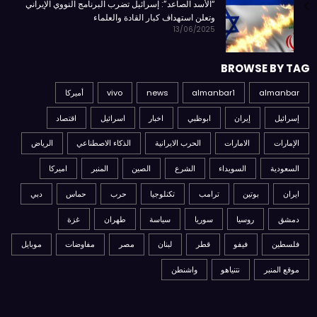
“الأسد الصاعد”: إسرائيل تضرب البرنامج النووي الإيراني
وتعلن استهداف كبار القادة والعلماء
13/06/2025
BROWSE BY TAG
almanbar
almanbar1
news
vivo
أميركا
إسرائيل
إيران
ابوظبي
اخبار
اسرائيل
اقتصاد
الإمارات
الامارات
الحرب الايرانية
الذكاء الاصطناعي
الرياض
السعودية
السويداء
الشرع
الصين
المنبر
اميركا
ايران
بوتين
ترامب
تكنلوجيا
حرب
حماس
دبي
دمشق
روسيا
سوريا
سياسة
طهران
غزة
فلسطين
فيفو
قطر
لبنان
مصر
مفاوضات
موبايل
موقع المنبر
نتنياهو
واشنطن