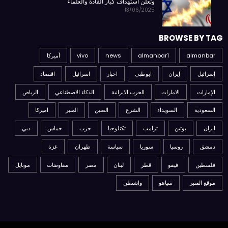
وتعلن استهداف كبار القادة والعلماء
13/06/2025
BROWSE BY TAG
almanbar
almanbar1
news
vivo
أميركا
إسرائيل
إيران
ابوظبي
اخبار
اسرائيل
اقتصاد
الإمارات
الامارات
الحرب الايرانية
الذكاء الاصطناعي
الرياض
السعودية
السويداء
الشرع
الصين
المنبر
اميركا
ايران
بوتين
ترامب
تكنلوجيا
حرب
حماس
دبي
دمشق
روسيا
سوريا
سياسة
طهران
غزة
فلسطين
فيفو
قطر
لبنان
مصر
مفاوضات
موبايل
موقع المنبر
نتنياهو
واشنطن