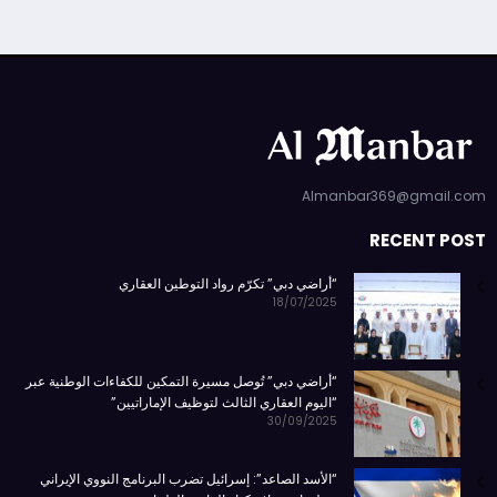
Almanbar369@gmail.com
RECENT POST
“أراضي دبي” تكرّم رواد التوطين العقاري
18/07/2025
“أراضي دبي” تُوصل مسيرة التمكين للكفاءات الوطنية عبر
“اليوم العقاري الثالث لتوظيف الإماراتيين”
30/09/2025
“الأسد الصاعد”: إسرائيل تضرب البرنامج النووي الإيراني