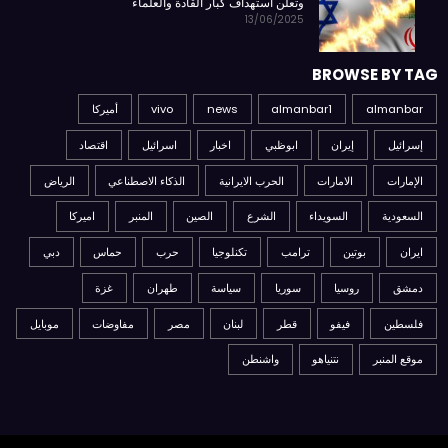
وتعلن استهداف كبار القادة والعلماء
13/06/2025
BROWSE BY TAG
almanbar
almanbar1
news
vivo
أميركا
إسرائيل
إيران
ابوظبي
اخبار
اسرائيل
اقتصاد
الإمارات
الامارات
الحرب الايرانية
الذكاء الاصطناعي
الرياض
السعودية
السويداء
الشرع
الصين
المنبر
اميركا
ايران
بوتين
ترامب
تكنلوجيا
حرب
حماس
دبي
دمشق
روسيا
سوريا
سياسة
طهران
غزة
فلسطين
فيفو
قطر
لبنان
مصر
مفاوضات
موبايل
موقع المنبر
نتنياهو
واشنطن