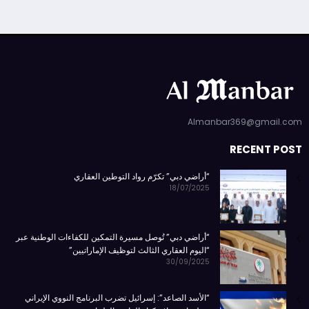
Almanbar369@gmail.com
RECENT POST
“أراضي دبي” تكرّم رواد التوطين العقاري
18/07/2025
“أراضي دبي” تُوصل مسيرة التمكين للكفاءات الوطنية عبر
“اليوم العقاري الثالث لتوظيف الإماراتيين”
30/09/2025
“الأسد الصاعد”: إسرائيل تضرب البرنامج النووي الإيراني