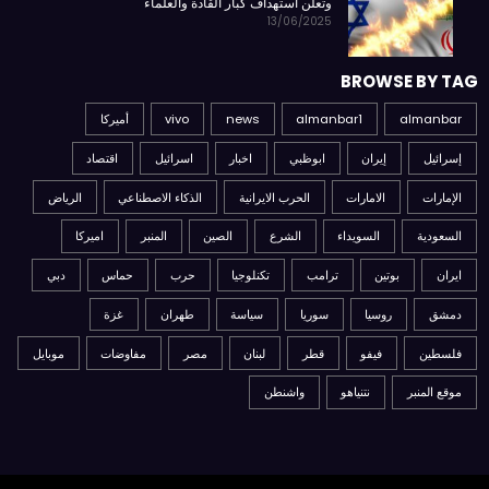
وتعلن استهداف كبار القادة والعلماء
13/06/2025
BROWSE BY TAG
almanbar
almanbar1
news
vivo
أميركا
إسرائيل
إيران
ابوظبي
اخبار
اسرائيل
اقتصاد
الإمارات
الامارات
الحرب الايرانية
الذكاء الاصطناعي
الرياض
السعودية
السويداء
الشرع
الصين
المنبر
اميركا
ايران
بوتين
ترامب
تكنلوجيا
حرب
حماس
دبي
دمشق
روسيا
سوريا
سياسة
طهران
غزة
فلسطين
فيفو
قطر
لبنان
مصر
مفاوضات
موبايل
موقع المنبر
نتنياهو
واشنطن