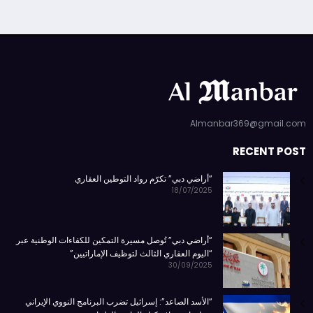
Almanbar369@gmail.com
RECENT POST
“أراضي دبي” تكرّم رواد التوطين العقاري
18/07/2025
“أراضي دبي” تُوصل مسيرة التمكين للكفاءات الوطنية عبر
“اليوم العقاري الثالث لتوظيف الإماراتيين”
30/09/2025
“الأسد الصاعد”: إسرائيل تضرب البرنامج النووي الإيراني