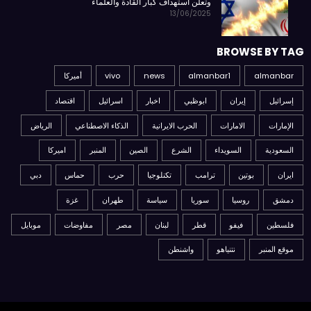
وتعلن استهداف كبار القادة والعلماء
13/06/2025
BROWSE BY TAG
almanbar
almanbar1
news
vivo
أميركا
إسرائيل
إيران
ابوظبي
اخبار
اسرائيل
اقتصاد
الإمارات
الامارات
الحرب الايرانية
الذكاء الاصطناعي
الرياض
السعودية
السويداء
الشرع
الصين
المنبر
اميركا
ايران
بوتين
ترامب
تكنلوجيا
حرب
حماس
دبي
دمشق
روسيا
سوريا
سياسة
طهران
غزة
فلسطين
فيفو
قطر
لبنان
مصر
مفاوضات
موبايل
موقع المنبر
نتنياهو
واشنطن