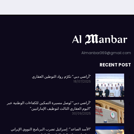
Almanbar369@gmail.com
RECENT POST
“أراضي دبي” تكرّم رواد التوطين العقاري
18/07/2025
“أراضي دبي” تُوصل مسيرة التمكين للكفاءات الوطنية عبر
“اليوم العقاري الثالث لتوظيف الإماراتيين”
30/09/2025
“الأسد الصاعد”: إسرائيل تضرب البرنامج النووي الإيراني