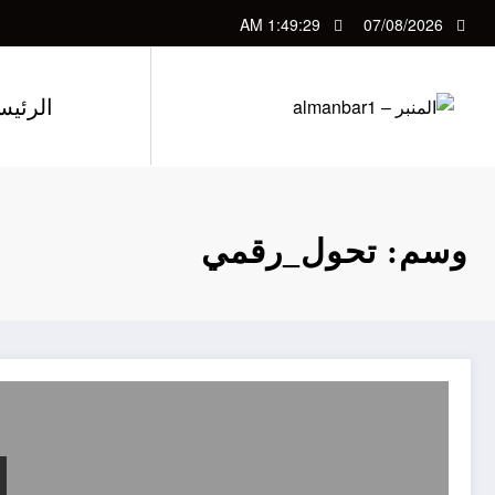
لتجاوز
1:49:30 AM
07/08/2026
لى
لمحتوى
الرئيس
وسم: تحول_رقمي