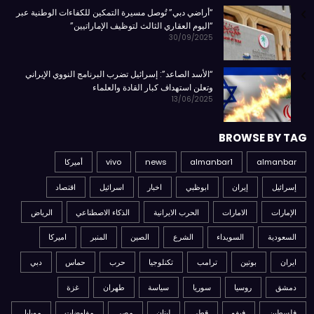
“أراضي دبي” تُوصل مسيرة التمكين للكفاءات الوطنية عبر
“اليوم العقاري الثالث لتوظيف الإماراتيين”
30/09/2025
“الأسد الصاعد”: إسرائيل تضرب البرنامج النووي الإيراني
وتعلن استهداف كبار القادة والعلماء
13/06/2025
BROWSE BY TAG
almanbar
almanbar1
news
vivo
أميركا
إسرائيل
إيران
ابوظبي
اخبار
اسرائيل
اقتصاد
الإمارات
الامارات
الحرب الايرانية
الذكاء الاصطناعي
الرياض
السعودية
السويداء
الشرع
الصين
المنبر
اميركا
ايران
بوتين
ترامب
تكنلوجيا
حرب
حماس
دبي
دمشق
روسيا
سوريا
سياسة
طهران
غزة
فلسطين
فيفو
قطر
لبنان
مصر
مفاوضات
موبايل