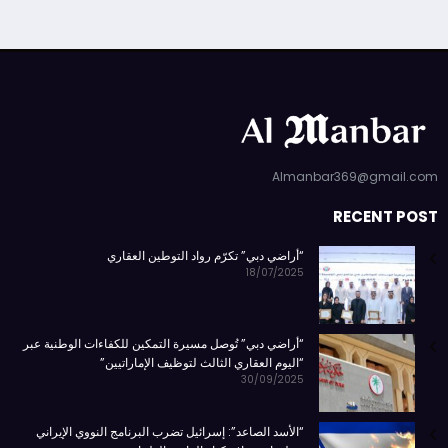
Almanbar369@gmail.com
RECENT POST
“أراضي دبي” تكرّم رواد التوطين العقاري
18/07/2025
“أراضي دبي” تُوصل مسيرة التمكين للكفاءات الوطنية عبر
“اليوم العقاري الثالث لتوظيف الإماراتيين”
30/09/2025
“الأسد الصاعد”: إسرائيل تضرب البرنامج النووي الإيراني