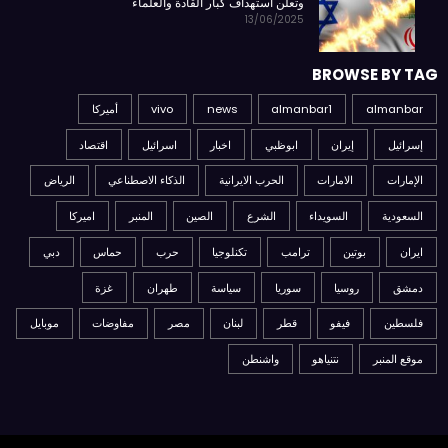
وتعلن استهداف كبار القادة والعلماء
13/06/2025
BROWSE BY TAG
almanbar
almanbar1
news
vivo
أميركا
إسرائيل
إيران
ابوظبي
اخبار
اسرائيل
اقتصاد
الإمارات
الامارات
الحرب الايرانية
الذكاء الاصطناعي
الرياض
السعودية
السويداء
الشرع
الصين
المنبر
اميركا
ايران
بوتين
ترامب
تكنلوجيا
حرب
حماس
دبي
دمشق
روسيا
سوريا
سياسة
طهران
غزة
فلسطين
فيفو
قطر
لبنان
مصر
مفاوضات
موبايل
موقع المنبر
نتنياهو
واشنطن