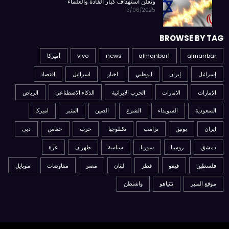
وتعلن استهداف كبار القادة والعلماء
13/06/2025
BROWSE BY TAG
almanbar
almanbar1
news
vivo
أميركا
إسرائيل
إيران
ابوظبي
اخبار
اسرائيل
اقتصاد
الإمارات
الامارات
الحرب الايرانية
الذكاء الاصطناعي
الرياض
السعودية
السويداء
الشرع
الصين
المنبر
اميركا
ايران
بوتين
ترامب
تكنلوجيا
حرب
حماس
دبي
دمشق
روسيا
سوريا
سياسة
طهران
غزة
فلسطين
فيفو
قطر
لبنان
مصر
مفاوضات
موبايل
موقع المنبر
نتنياهو
واشنطن