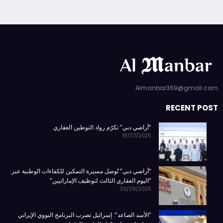
Almanbar369@gmail.com
RECENT POST
“أراضي دبي” تكرّم رواد التوطين العقاري
18/07/2025
“أراضي دبي” تُوصل مسيرة التمكين للكفاءات الوطنية عبر
“اليوم العقاري الثالث لتوظيف الإماراتيين”
30/09/2025
“الأسد الصاعد”: إسرائيل تضرب البرنامج النووي الإيراني