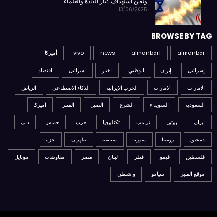
وتعلن استهداف كبار القادة والعلماء
13/06/2025
BROWSE BY TAG
almanbar
almanbar1
news
vivo
أميركا
إسرائيل
إيران
ابوظبي
اخبار
اسرائيل
اقتصاد
الإمارات
الامارات
الحرب الايرانية
الذكاء الاصطناعي
الرياض
السعودية
السويداء
الشرع
الصين
المنبر
اميركا
ايران
بوتين
ترامب
تكنلوجيا
حرب
حماس
دبي
دمشق
روسيا
سوريا
سياسة
طهران
غزة
فلسطين
فيفو
قطر
لبنان
مصر
مفاوضات
موبايل
موقع المنبر
نتنياهو
واشنطن