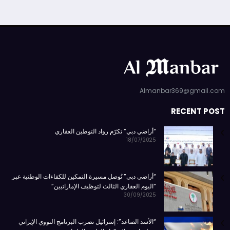
Almanbar369@gmail.com
RECENT POST
“أراضي دبي” تكرّم رواد التوطين العقاري
18/07/2025
“أراضي دبي” تُوصل مسيرة التمكين للكفاءات الوطنية عبر
“اليوم العقاري الثالث لتوظيف الإماراتيين”
30/09/2025
“الأسد الصاعد”: إسرائيل تضرب البرنامج النووي الإيراني